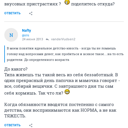
вкусовых пристрастиях ?
поделитесь откуда?
ОТВЕТИТЬ
Nafty
N
guru
24 июня 2013
vanderVudsen2
В моем понятии идеальное детство-юность - когда ты не ломаешь
голову над вопросами денег, как пробиться и всякое такое....на то есть
родители. До определенного возраста
До какого?
Типа живешь ты такой весь из себя беззаботный. В
один прекрасный день папочка и мамочка говорят -
все, собирай вещички. С завтрашнего дня ты сам
себя кормишь. Так что ли?
Когда обязанности вводятся постепенно с самого
детства, они воспринимаются как НОРМА, а не как
ТЯЖЕСТЬ.
ОТВЕТИТЬ