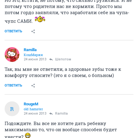
Но это, кстати, не потому, что сильно грузились. И не
потому что родители нас не кормили. Просто мы
потом гордо заявляли, что заработали себе на чупа-
чупс САМИ.
ОТВЕТИТЬ
Ramilla
КошМария
24 июня 2013
Шепотом
Так, вы мне не ответили, а здоровые зубы тоже к
комфорту относите? (это я о своем, о больном)
ОТВЕТИТЬ
RougeM
R
old hamster
24 июня 2013
Ramilla
Подождите. Вы все не хотите дать ребенку
максимально то, что он вообще способен будет
унести?