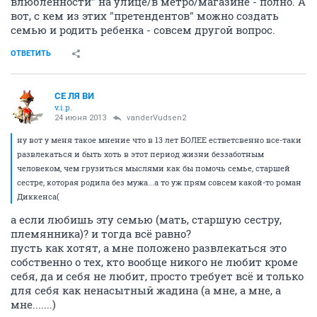
влюбленности" на улице/в метро/магазине - полно. А
вот, с кем из этих "претендентов" можно создать
семью и родить ребенка - совсем другой вопрос.
ОТВЕТИТЬ
СЕ ЛЯ ВИ
v.i.p.
24 июня 2013
vanderVudsen2
ну вот у меня такое мнение что в 13 лет БОЛЕЕ естветсвенно все-таки
развлекаться и быть хоть в этот период жизни беззаботным
человеком, чем грузиться мыслями как бы помочь семье, старшей
сестре, которая родила без мужа...а то уж прям совсем какой-то роман
Диккенса(
а если любишь эту семью (мать, старшую сестру,
племянника)? и тогда всё равно?
пусть как хотят, а мне положено развлекаться это
собственно о тех, кто вообще никого не любит кроме
себя, да и себя не любит, просто требует всё и только
для себя как ненасытный жадина (а мне, а мне, а
мне.......)