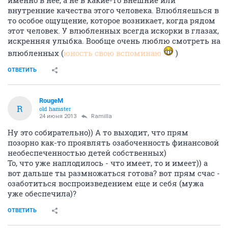
именно в нее, а не в какие-то внешние или
внутренние качества этого человека. Влюбляешься в
то особое ощущение, которое возникает, когда рядом
этот человек. У влюбленных всегда искорки в глазах,
искренняя улыбка. Вообще очень люблю смотреть на
влюбленных (
юность свою вспоминаю
)
ОТВЕТИТЬ
RougeM
R
old hamster
24 июня 2013
Ramilla
Ну это собирательно)) А то выходит, что прям
позорно как-то проявлять озабоченность финансовой
необеспеченностью детей собственных)
То, что уже наплодилось - что имеет, то и имеет)) а
вот дальше ты размножаться готова? вот прям счас -
озаботиться воспроизведением еще и себя (мужа
уже обеспечила)?
ОТВЕТИТЬ