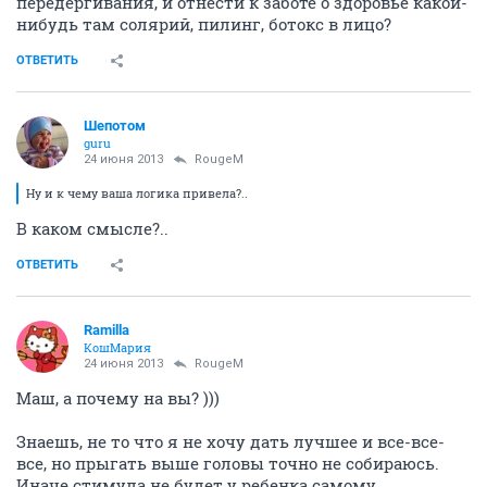
передергивания, и отнести к заботе о здоровье какой-
нибудь там солярий, пилинг, ботокс в лицо?
ОТВЕТИТЬ
Шепотом
guru
24 июня 2013
RougeM
Ну и к чему ваша логика привела?..
В каком смысле?..
ОТВЕТИТЬ
Ramilla
КошМария
24 июня 2013
RougeM
Маш, а почему на вы? )))
Знаешь, не то что я не хочу дать лучшее и все-все-
все, но прыгать выше головы точно не собираюсь.
Иначе стимула не будет у ребенка самому