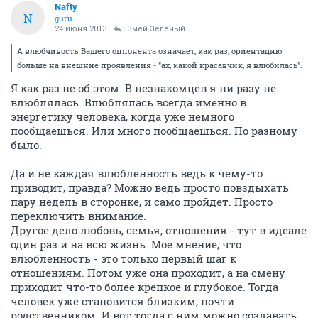
Nafty
N
guru
24 июня 2013
Змей Зелёный
А влюбчивость Вашего оппонента означает, как раз, ориентацию
больше на внешние проявления - "ах, какой красавчик, я влюбилась".
Я как раз не об этом. В незнакомцев я ни разу не
влюблялась. Влюблялась всегда именно в
энергетику человека, когда уже немного
пообщаешься. Или много пообщаешься. По разному
было.
Да и не каждая влюбленность ведь к чему-то
приводит, правда? Можно ведь просто повздыхать
пару недель в сторонке, и само пройдет. Просто
переключить внимание.
Другое дело любовь, семья, отношения - тут в идеале
один раз и на всю жизнь. Мое мнение, что
влюбленность - это только первый шаг к
отношениям. Потом уже она проходит, а на смену
приходит что-то более крепкое и глубокое. Тогда
человек уже становится близким, почти
родственником. И вот тогда с ним можно создавать