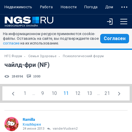
Недвижимость
Работа
Новости
Погода
Дом
На информационном ресурсе применяются cookie-
Согласен
файлы. Оставаясь на сайте, вы подтверждаете свое
согласие
на их использование.
НГС.Форум
Семья Здоровье
Психологический форум
чайлд-фри (NF)
284994
1000
1
...
9
10
11
12
13
...
21
Ramilla
КошМария
24 июня 2013
vanderVudsen2