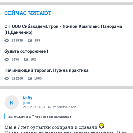
СЕЙЧАС ЧИТАЮТ
СП ООО СибакадемСтрой - Жилой Комплекс Панорама
(Н.Данченко)
239939
999
будьте осторожнее !
5476
102
Начинающий таролог. Нужна практика
524200
1000
Nafty
N
guru
24 июня 2013
vanderVudsen2
так можно и в 7 лет газеты продавать
Мы в 7 лет бутылки собирали и сдавали