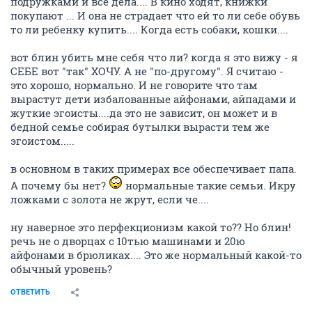
подружками и все дела.... В кино ходят, книжки
покупают ... И она не страдает что ей то ли себе обувь
то ли ребенку купить.... Когда есть собаки, кошки....
вот блин убить мне себя что ли? когда я это вижу - я
СЕБЕ вот "так" ХОЧУ. А не "по-другому". Я считаю -
это хорошо, нормально. И не говорите что там
вырастут дети избалованные айфонами, айпадами и
жуткие эгоисты....да это не зависит, он может и в
бедной семье собирая бутылки вырасти тем же
эгоистом.....
в основном в таких примерах все обеспечивает папа.
А почему бы нет?
нормальные такие семьи. Икру
ложками с золота не жрут, если че....
ну наверное это перфекционизм какой то?? Но блин!
речь не о дворцах с 10тью машинами и 20ю
айфонами в брюликах.... Это же нормальный какой-то
обычный уровень?
ОТВЕТИТЬ