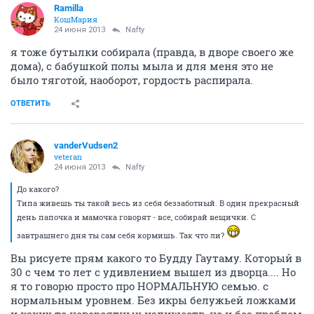
Ramilla
КошМария
24 июня 2013
Nafty
я тоже бутылки собирала (правда, в дворе своего же
дома), с бабушкой полы мыла и для меня это не
было тяготой, наоборот, гордость распирала.
ОТВЕТИТЬ
vanderVudsen2
veteran
24 июня 2013
Nafty
До какого?
Типа живешь ты такой весь из себя беззаботный. В один прекрасный
день папочка и мамочка говорят - все, собирай вещички. С
завтрашнего дня ты сам себя кормишь. Так что ли?
Вы рисуете прям какого то Будду Гаутаму. Который в
30 с чем то лет с удивлением вышел из дворца.... Но
я то говорю просто про НОРМАЛЬНУЮ семью. с
нормальным уровнем. Без икры белужьей ложками