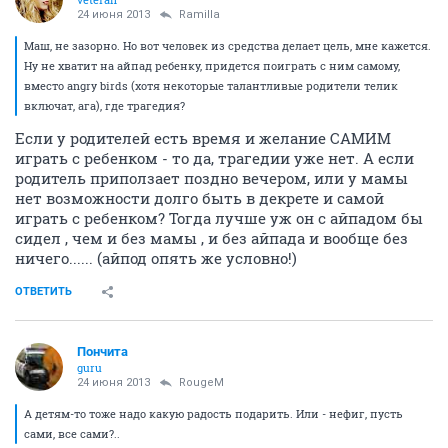
24 июня 2013
Ramilla
Маш, не зазорно. Но вот человек из средства делает цель, мне кажется.
Ну не хватит на айпад ребенку, придется поиграть с ним самому,
вместо angry birds (хотя некоторые талантливые родители телик
включат, ага), где трагедия?
Если у родителей есть время и желание САМИМ
играть с ребенком - то да, трагедии уже нет. А если
родитель приползает поздно вечером, или у мамы
нет возможности долго быть в декрете и самой
играть с ребенком? Тогда лучше уж он с айпадом бы
сидел , чем и без мамы , и без айпада и вообще без
ничего...... (айпод опять же условно!)
ОТВЕТИТЬ
Пончита
guru
24 июня 2013
RougeM
А детям-то тоже надо какую радость подарить. Или - нефиг, пусть
сами, все сами?..