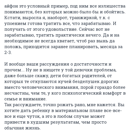
айфон это условный пример, под ним все излишества
понимаются, без которых можно было бы и обойтись.
Кстати, выросла я, наоборот, транжиркой, т.к. с
упоением готова тратить все, что зарабатываю. И
получать от этого удовольствие. Сейчас вот не
зарабатываю, тратить практически нечего. Да и на
необходимое не всегда хватает, чтоб раз вынь да
положь, приходится заранее планировать, месяца за
2-3.
И вообще ваши рассуждения о достаточности и
прочем... Ну не в нищете у той девочки проблема,
даже больше скажу, дети богатых родителей, от
которых те откупаются кучей безделушек дорогих
вместо человеческого внимания, порой гораздо более
несчастны, чем те, у кого психологический комфорт в
семье и внимание.
Так рассуждаете, точно рожать рано, мне кажется. Вы
хотите дать ребенку в материальном плане все-все-
все и еще чуток, а это в любом случае может
привести в худшим результатам, чем просто
обычная жизнь.