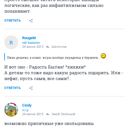
логические, как раз инфантилизмом сильно
попахивает.
ОТВЕТИТЬ
RougeM
R
old hamster
24 июня 2013
Шепотом
Пиво дешево, а комп. игры вообще украдены у буржуев...
И вот оно - Радость Бытия! *хихихи*
А детям-то тоже надо какую радость подарить. Или -
нефиг, пусть сами, все сами?..
ОТВЕТИТЬ
Cindy
v.i.p.
24 июня 2013
Змей Зелёный
возможно приличные уже окольцованы