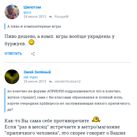
Шепотом
guru
24 июня 2013
RougeM
А пиво и компьютерные игры
Пиво дешево, а комп. игры вообще украдены у
буржуев...
ОТВЕТИТЬ
Змей Зелёный
old viper
24 июня 2013
vanderVudsen2
но конечно на форуме АПРИОРИ подразумевается что я конечно,
жуткое страшкО, сама с 8ю классами образования и полный ноль,
короче очередная прЫнцесса не заслуживающая никого приличного,
да?
Как-то Вы сама себе противоречите.
Если "раз в месяц" встречаете в метро/магазине
"приличного человека", это скорее говорит о Ваших