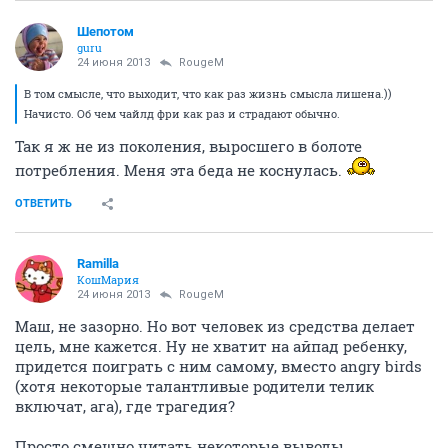
Шепотом
guru
24 июня 2013
RougeM
В том смысле, что выходит, что как раз жизнь смысла лишена.))
Начисто. Об чем чайлд фри как раз и страдают обычно.
Так я ж не из поколения, выросшего в болоте
потребления. Меня эта беда не коснулась.
ОТВЕТИТЬ
Ramilla
КошМария
24 июня 2013
RougeM
Маш, не зазорно. Но вот человек из средства делает
цель, мне кажется. Ну не хватит на айпад ребенку,
придется поиграть с ним самому, вместо angry birds
(хотя некоторые талантливые родители телик
включат, ага), где трагедия?
Просто смешно читать некоторые выводы