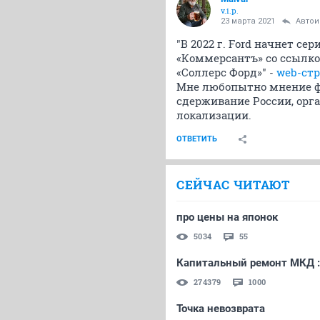
v.i.p.
23 марта 2021
Авто
"В 2022 г. Ford начнет се
«Коммерсантъ» со ссылко
«Соллерс Форд»" -
web-ст
Мне любопытно мнение фо
сдерживание России, орг
локализации.
ОТВЕТИТЬ
СЕЙЧАС ЧИТАЮТ
про цены на японок
5034
55
Капитальный ремонт МКД ::
274379
1000
Точка невозврата