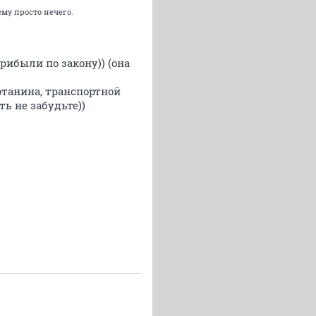
ему просто нечего.
рибыли по закону)) (она
отанина, транспортной
ь не забудьте))