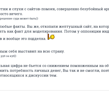
летни и слухи с сайтов-помоек, совершенно безубойный ар
осто нечего.
 решение суда может быть))
юбые факты. Вы же, откопали желтушный сайт, на котор
ть как факт для моделирования. Потом у оппозиции инде
в и вообще это подделка.
ным себя выставил на всю страну.
руб за куб))
льная цифра не бьется со снижением помноженным на о
нить потребность личных денег, Вы так и не смогли, по
относящихся к дискуссии тем.