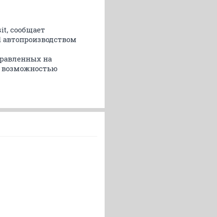
it, сообщает
d автопроизводством
правленных на
с возможностью