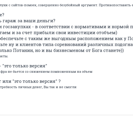
 слухи с сайтов-помоек, совершенно безубойный аргумент. Противопоставить 
е?
ь гараж за ваши деньги?
 госзакупках - в соответствии с нормативами и нормой п
ботаем и за счет прибыли свои инвестиции отобъем)
 обеспечьте с таким же выгодным расположением как у П
те ну и клиентов типа соревнований различных подогнат
лько Потанин, но и вы бизнесменом от Бога станете))
акты.
 "это только версия"
ифра не бьется со снижением помноженным на объем
или "это только версия" ?
требность личных денег, Вы так и не смогли