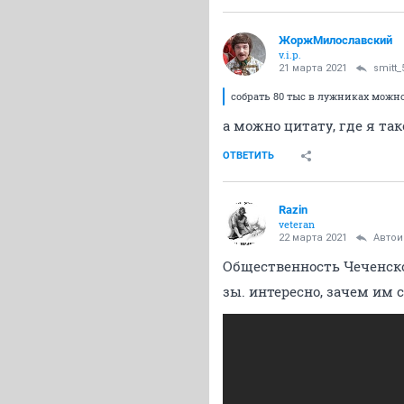
ЖоржМилославский
v.i.p.
21 марта 2021
smitt_
собрать 80 тыс в лужниках можно
а можно цитату, где я так
ОТВЕТИТЬ
Razin
veteran
22 марта 2021
Авто
Общественность Чеченской
зы. интересно, зачем им 