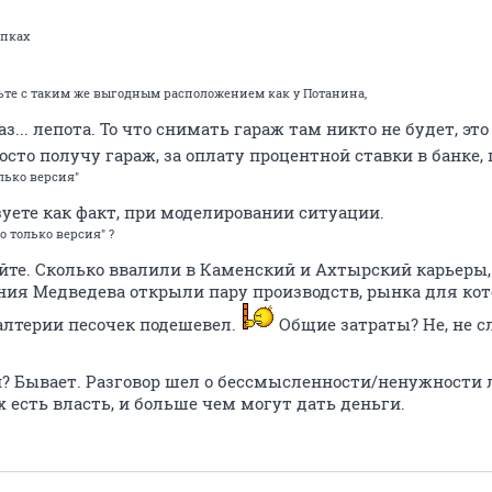
упках
чьте с таким же выгодным расположением как у Потанина,
 газ... лепота. То что снимать гараж там никто не будет, э
осто получу гараж, за оплату процентной ставки в банке,
олько версия"
зуете как факт, при моделировании ситуации.
о только версия" ?
йте. Сколько ввалили в Каменский и Ахтырский карьеры,
ия Медведева открыли пару производств, рынка для ко
алтерии песочек подешевел.
Общие затраты? Не, не 
? Бывает. Разговор шел о бессмысленности/ненужности
х есть власть, и больше чем могут дать деньги.