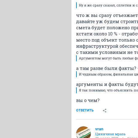
Ну я же сразу сказал, сплетни и
что ж вы сразу отъезжает
давайте уж будем строит
смета будет положено при
кстати около 10 % - отра
место под объект только
инфраструктурой обеспечь
с такими условиями не то
Аргументом могут быть любые ф
а там разве были факты? -
И чудным образом, финальная ц
аргументы и факты будут 
Я так понимаю, что объяснить по
вы о чем?
ОТВЕТИТЬ
vran
Циничная мразь