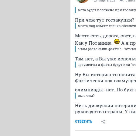
21 марта 2021
transs
мета будет положено при госзак
При чем тут госзакупки?
место под объект только обеспе
Место есть, дорога, свет,
Как у Потанина.
А я пр
а там разве были факты? - "это т
Там нет, а Вы уже исполь
аргументы и факты будут или "эт
Ну Вы историю то почита
Фактически под возмущен
олимпиады -нет. По бухг
вы о чем?
Нить дискуссии потеряли
руководства страны. У ни
ОТВЕТИТЬ