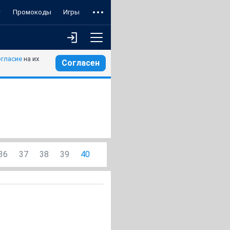
т
Промокоды
Игры
огласие
на их
Согласен
36
37
38
39
40