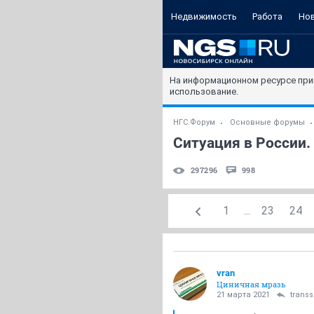
Недвижимость
Работа
Но
На информационном ресурсе при
использование.
НГС.Форум
Основные форумы
Ситуация в России. 
297296
998
1
...
23
24
vran
Циничная мразь
21 марта 2021
transs