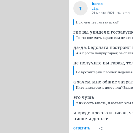
transs
T
v.i.p.
21 марта 2021
vran
При чем тут госзакупки?
где вы увидели госзакуп
То что снимать гараж там никто н
да-да, бедолага построил
А я просто получу гараж, за опла
не получите вы гараж, тол
По бухгалтерии песочек подешев
а зачем мне общие затрат
Нить дискуссии потеряли? Бывае
это чушь
У них есть власть, и больше чем 
я вроде про это и писал, 
числе и деньги.
ОТВЕТИТЬ