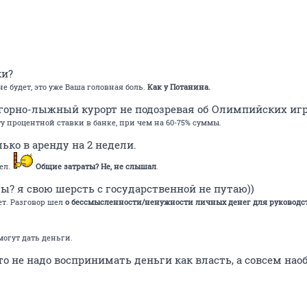
ки?
е будет, это уже Ваша головная боль.
Как у Потанина.
 горно-лыжный курорт не подозревая об Олимпийских игр
ту процентной ставки в банке, при чем на 60-75% суммы.
ько в аренду на 2 недели.
ел.
Общие затраты? Не, не слышал
.
ы? я свою шерсть с государственной не путаю))
т. Разговор шел
о бессмысленности/ненужности личных денег для руководс
могут дать деньги.
что не надо воспринимать деньги как власть, а совсем наоб