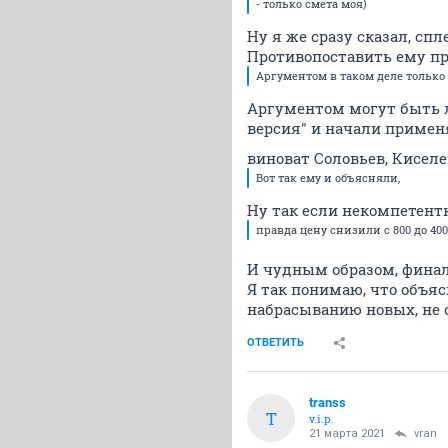
- только смета моя)
Ну я же сразу сказал, сп
Противопоставить ему пр
Аргументом в таком деле только
Аргументом могут быть л
версия" и начали применя
виноват Соловьев, Киселе
Вот так ему и объясняли,
Ну так если некомпетент
правда цену снизили с 800 до 400 
И чудным образом, фина
Я так понимаю, что объяс
набрасыванию новых, не 
ОТВЕТИТЬ
transs
T
v.i.p.
21 марта 2021
vran