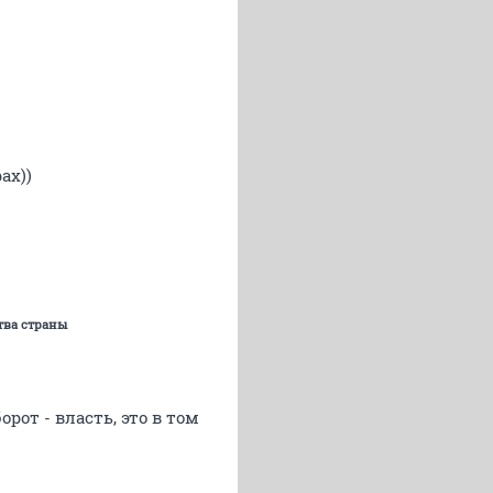
ах))
тва страны
орот - власть, это в том