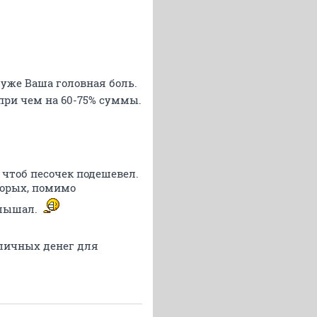
то уже Ваша головная боль.
 при чем на 60-75% суммы.
 чтоб песочек подешевел.
торых, помимо
слышал.
 личных денег для