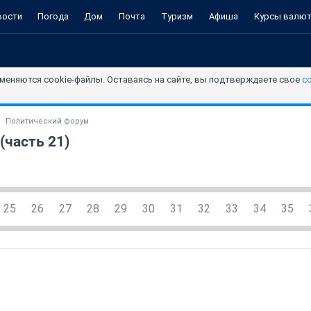
вости
Погода
Дом
Почта
Туризм
Афиша
Курсы валю
меняются cookie-файлы. Оставаясь на сайте, вы подтверждаете свое
с
Политический форум
(часть 21)
25
26
27
28
29
30
31
32
33
34
35