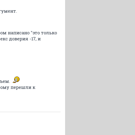
гумент.
ом написано "это только
кс доверия -17, и
бъем.
этому перешли к