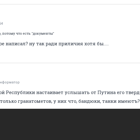
54
, потому что есть "документы"
ое написал? ну так ради приличия хотя бы....
информатор
 Республики настаивает услышать от Путина его твердое
столько гранатометов, у них что, бандюки, танки имеютъ