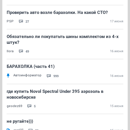
Проверить авто возле барахолки. На какой СТО?
27
PSP
17 июня
Обязательно ли покупатьть шины комплектом из 4-х
штук?
49
Ilora
16 июня
БАРАХОЛКА (часть 41)
Автоинформатор
999
16 июня
где купить Novol Spectral Under 395 аэрозоль в
новосибирске
5
geodez69
15 июня
не ругайте)))