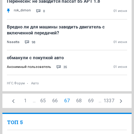
Перенесен: не заводится пассат b5 APT 1.8
rok_dimon
0
01 июня
Вредно ли для машины заводить двигатель с
включенной передачей?
98
Naaatta
01 июня
обманули с покупкой авто
35
Анонимный пользователь
01 июня
НГС.Форум
Авто
1
...
65
66
67
68
69
...
1337
ТОП 5