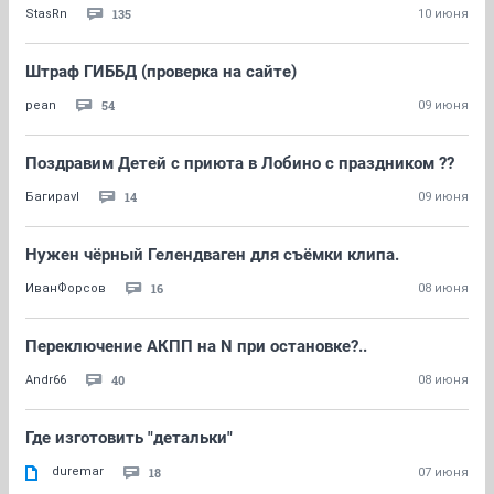
135
StasRn
10 июня
Штраф ГИББД (проверка на сайте)
54
pean
09 июня
Поздравим Детей с приюта в Лобино с праздником ??
14
Багираvl
09 июня
Нужен чёрный Гелендваген для съёмки клипа.
16
ИванФорсов
08 июня
Переключение АКПП на N при остановке?..
40
Andr66
08 июня
Где изготовить "детальки"
duremar
18
07 июня