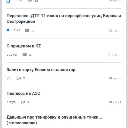
real27
52
15 июня
Перенесен: ДТП 11 июня на перекрёстке улиц Кирова и
Сестрорецкой
7777
0
13 июня
C прицепом в KZ
3
quaker
11 июня
Залить карту Европы в навигатор
7
Vld
10 июня
Пылесос на АЗС
8
rustya
10 июня
Давыдыч про тонировку и опущенные тачки...
(+голосовалка)