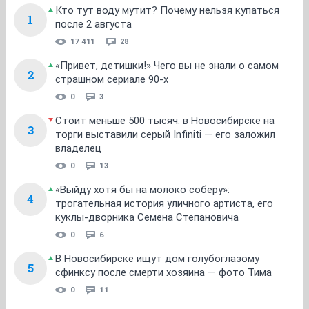
Кто тут воду мутит? Почему нельзя купаться
1
после 2 августа
17 411
28
«Привет, детишки!» Чего вы не знали о самом
2
страшном сериале 90-х
0
3
Стоит меньше 500 тысяч: в Новосибирске на
3
торги выставили серый Infiniti — его заложил
владелец
0
13
«Выйду хотя бы на молоко соберу»:
4
трогательная история уличного артиста, его
куклы-дворника Семена Степановича
0
6
В Новосибирске ищут дом голубоглазому
5
сфинксу после смерти хозяина — фото Тима
0
11