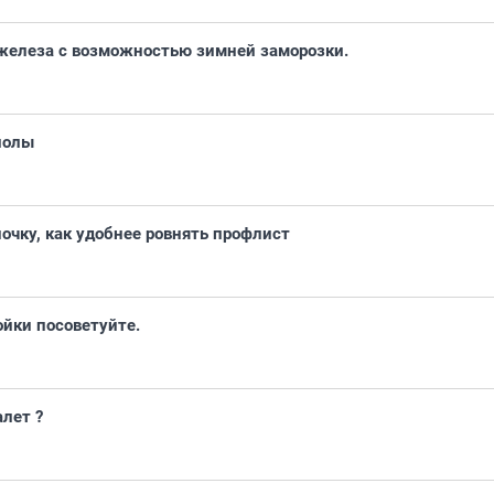
 железа с возможностью зимней заморозки.
полы
ночку, как удобнее ровнять профлист
ойки посоветуйте.
алет ?