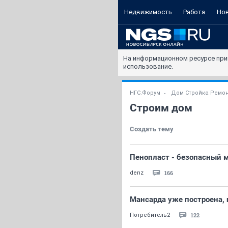
Недвижимость
Работа
Но
На информационном ресурсе при
использование.
НГС.Форум
Дом Стройка Ремо
Строим дом
Создать тему
Пенопласт - безопасный м
166
denz
Мансарда уже построена, г
122
Потребитель2