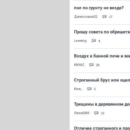
пол по грунту не везде?
17
Джинсовая22
Прошу совета по обрешетк
4
Lexwtng
Воздух к банной печи и в
28
KNYAZ
Строганный брус или оци
5
Юля_
Трещины в деревянном д
10
Лиза0283
Отличие строганного и пр