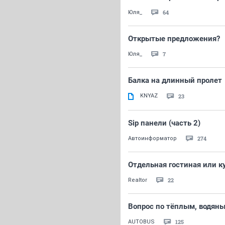
64
Юля_
Открытые предложения?
7
Юля_
Балка на длинный пролет
KNYAZ
23
Sip панели (часть 2)
274
Автоинформатор
Отдельная гостиная или 
22
Realtor
Вопрос по тёплым, водян
125
AUTOBUS