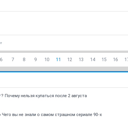
нт
6
7
8
9
10
11
12
13
14
15
16
1
т? Почему нельзя купаться после 2 августа
» Чего вы не знали о самом страшном сериале 90-х