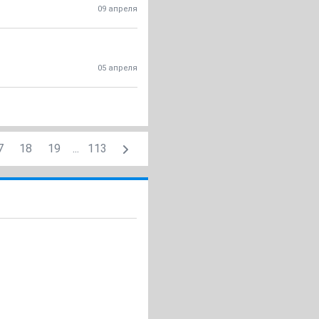
09 апреля
05 апреля
7
18
19
...
113