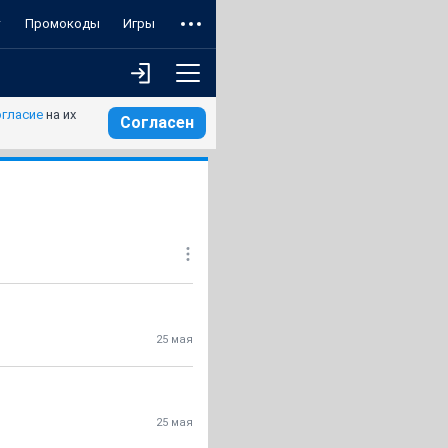
т
Промокоды
Игры
огласие
на их
Согласен
25 мая
25 мая