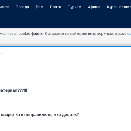
вости
Погода
Дом
Почта
Туризм
Афиша
Курсы валю
меняются cookie-файлы. Оставаясь на сайте, вы подтверждаете свое
с
нт
атериал???!!!
оворят что неправильно, что делать?