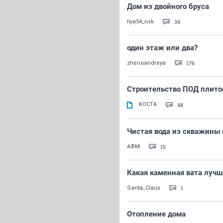
Дом из двойного бруса
34
Ilya54_nsk
один этаж или два?
176
zhenaandreya
Строительство ПОД плитой
KOCTA
48
Чистая вода из скважины
15
АФМ
Какая каменная вата лучш
1
Santa_Claus
Отопление дома