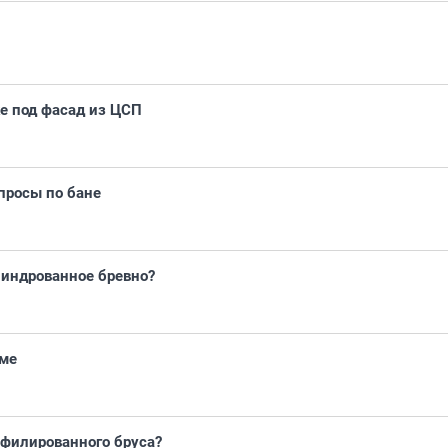
е под фасад из ЦСП
опросы по бане
линдрованное бревно?
оме
офилированного бруса?