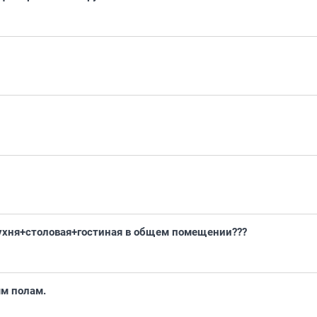
кухня+столовая+гостиная в общем помещении???
ым полам.