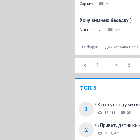
2
Сержио
Хочу зимнею беседку )
27
MarinaLineva
НГС.Форум
Дом Стройка Ремо
1
...
4
5
ТОП 5
Кто тут воду мути
1
17 411
28
«Привет, детишки!
2
0
3