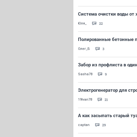
Система очистки воды от
22
Юля_
Полированные бетонные 
3
Олег_Б
Забор из профлиста в оди
9
Sasha78
Электрогенератор для стр
21
19Ivan78
А как засыпать старый ту
29
captan