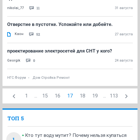
11
nikolai_77
31 августа
Отверстие в пустотке. Успокойте или добейте.
Kaoн
52
27 августа
проектирование электросетей для СНТ у кого?
0
Georgik
24 августа
НГС.Форум
Дом Стройка Ремонт
1
...
15
16
17
18
19
...
113
ТОП 5
Кто тут воду мутит? Почему нельзя купаться
1