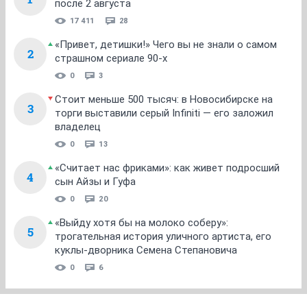
после 2 августа
17 411
28
«Привет, детишки!» Чего вы не знали о самом
2
страшном сериале 90-х
0
3
Стоит меньше 500 тысяч: в Новосибирске на
3
торги выставили серый Infiniti — его заложил
владелец
0
13
«Считает нас фриками»: как живет подросший
4
сын Айзы и Гуфа
0
20
«Выйду хотя бы на молоко соберу»:
5
трогательная история уличного артиста, его
куклы-дворника Семена Степановича
0
6