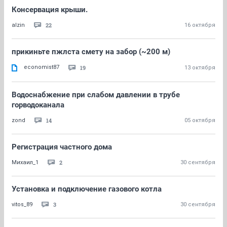
Консервация крыши.
22
alzin
16 октября
прикиньте пжлста смету на забор (~200 м)
economist87
19
13 октября
Водоснабжение при слабом давлении в трубе
горводоканала
14
zond
05 октября
Регистрация частного дома
2
Михаил_1
30 сентября
Установка и подключение газового котла
3
vitos_89
30 сентября