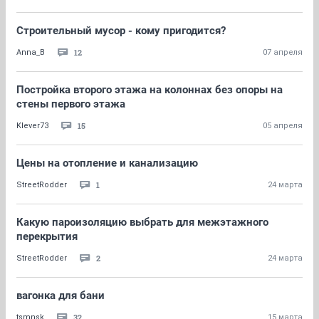
Строительный мусор - кому пригодится?
12
Anna_B
07 апреля
Постройка второго этажа на колоннах без опоры на
стены первого этажа
15
Klever73
05 апреля
Цены на отопление и канализацию
1
StreetRodder
24 марта
Какую пароизоляцию выбрать для межэтажного
перекрытия
2
StreetRodder
24 марта
вагонка для бани
32
tsmnsk
15 марта