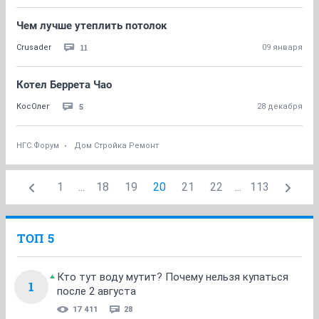
Чем лучше утеплить потолок
11
Crusader
09 января
Котел Беррета Чао
5
КосОлег
28 декабря
НГС.Форум
Дом Стройка Ремонт
1
...
18
19
20
21
22
...
113
ТОП 5
Кто тут воду мутит? Почему нельзя купаться
1
после 2 августа
17 411
28