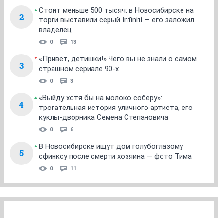
Стоит меньше 500 тысяч: в Новосибирске на
2
торги выставили серый Infiniti — его заложил
владелец
0
13
«Привет, детишки!» Чего вы не знали о самом
3
страшном сериале 90-х
0
3
«Выйду хотя бы на молоко соберу»:
4
трогательная история уличного артиста, его
куклы-дворника Семена Степановича
0
6
В Новосибирске ищут дом голубоглазому
5
сфинксу после смерти хозяина — фото Тима
0
11