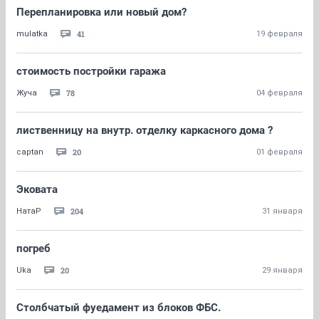
Перепланировка или новый дом?
41
mulatka
19 февраля
стоимость постройки гаража
78
Жуча
04 февраля
лиственницу на внутр. отделку каркасного дома ?
20
captan
01 февраля
Эковата
204
НатаР
31 января
погреб
20
Uka
29 января
Столбчатый фуедамент из блоков ФБС.