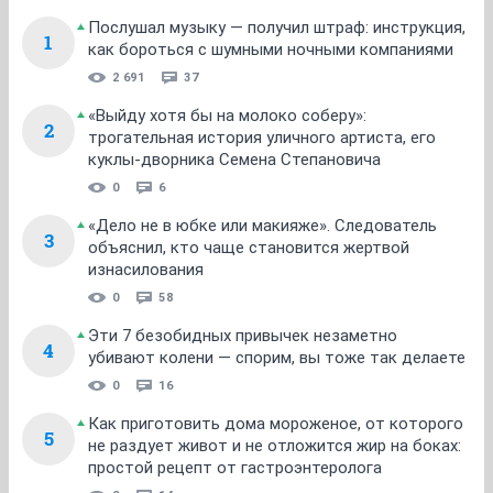
Послушал музыку — получил штраф: инструкция,
1
как бороться с шумными ночными компаниями
2 691
37
«Выйду хотя бы на молоко соберу»:
2
трогательная история уличного артиста, его
куклы-дворника Семена Степановича
0
6
«Дело не в юбке или макияже». Следователь
3
объяснил, кто чаще становится жертвой
изнасилования
0
58
Эти 7 безобидных привычек незаметно
4
убивают колени — спорим, вы тоже так делаете
0
16
Как приготовить дома мороженое, от которого
5
не раздует живот и не отложится жир на боках:
простой рецепт от гастроэнтеролога