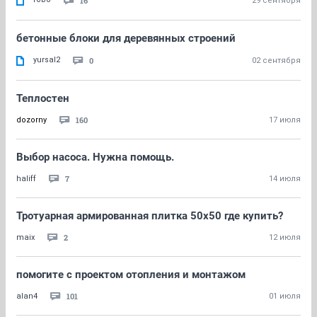
16
29 сентября
бетонные блоки для деревянных строений
yursal2
0
02 сентября
Теплостен
160
dozorny
17 июля
Выбор насоса. Нужна помощь.
7
haliff
14 июля
Тротуарная армированная плитка 50х50 где купить?
2
maix
12 июля
помогите с проектом отопления и монтажом
101
alan4
01 июля