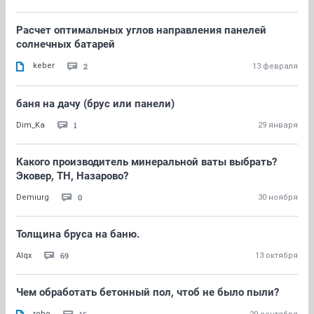
Расчет оптимальных углов направления панелей
солнечных батарей
keber
2
13 февраля
баня на дачу (брус или панели)
1
Dim_Ka
29 января
Какого производитель минеральной ваты выбрать?
Эковер, ТН, Назарово?
0
Demiurg
30 ноября
Толщина бруса на баню.
69
Alqx
13 октября
Чем обработать бетонный пол, чтоб не было пыли?
robo