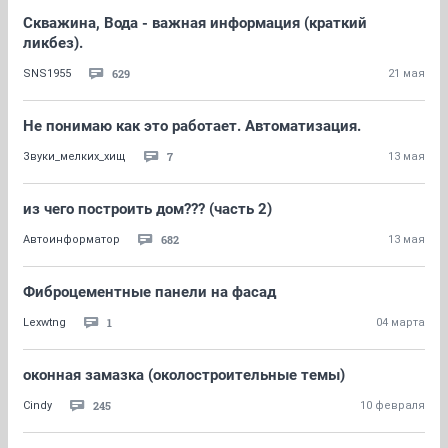
Скважина, Вода - важная информация (краткий
ликбез).
629
SNS1955
21 мая
Не понимаю как это работает. Автоматизация.
7
Звуки_мелких_хищ
13 мая
из чего построить дом??? (часть 2)
682
Автоинформатор
13 мая
Фиброцементные панели на фасад
1
Lexwtng
04 марта
оконная замазка (околостроительные темы)
245
Cindy
10 февраля