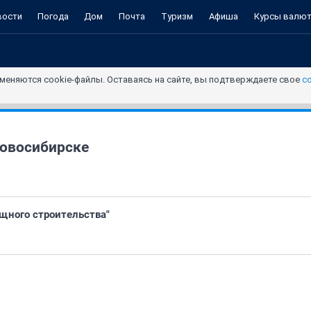
вости
Погода
Дом
Почта
Туризм
Афиша
Курсы валю
меняются cookie-файлы. Оставаясь на сайте, вы подтверждаете свое
с
овосибирске
щного строительства"