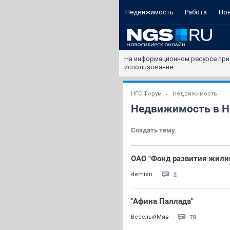
Недвижимость
Работа
Но
На информационном ресурсе при
использование.
НГС.Форум
Недвижимость
Недвижимость в Н
Создать тему
ОАО "Фонд развития жили
2
demien
"Афина Паллада"
78
ВесёлыйМяв