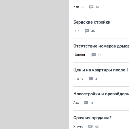
69
nsk100
Бердские стройки
46
Oliri
Отсутствие номеров домо
18
_Олеся_
Цены на квартиры после 1
4
r - a - s
Новостройки и провайдеры
11
Azx
Срочная продажа?
40
Хто-то