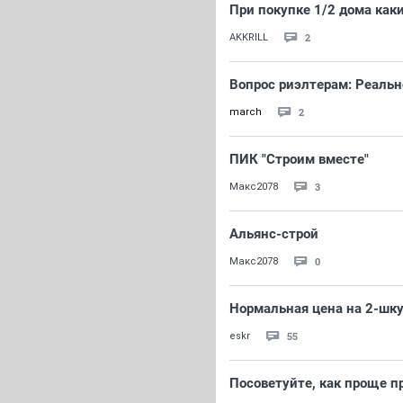
При покупке 1/2 дома ка
2
AKKRILL
Вопрос риэлтерам: Реальн
2
march
ПИК "Строим вместе"
3
Макс2078
Альянс-строй
0
Макс2078
Нормальная цена на 2-шку
55
eskr
Посоветуйте, как проще п