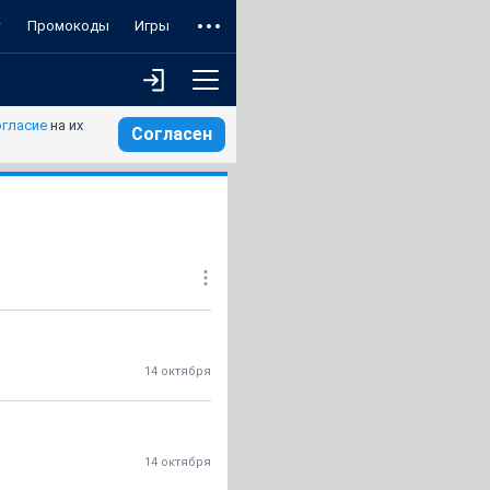
т
Промокоды
Игры
огласие
на их
Согласен
14 октября
14 октября