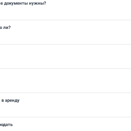
кие документы нужны?
о ли?
 в аренду
родать