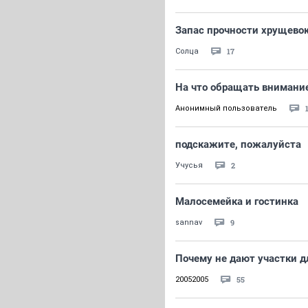
Запас прочности хрущево
17
Солца
На что обращать внимание
Анонимный пользователь
подскажите, пожалуйста
2
Учусья
Малосемейка и гостинка
9
sannav
Почему не дают участки д
55
20052005