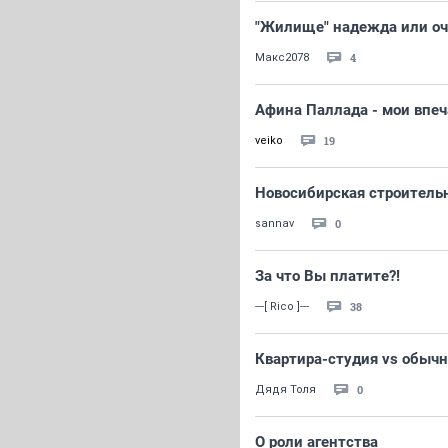
"Жилище" надежда или оч
4
Макс2078
Афина Паллада - мои впе
19
veiko
Новосибирская строитель
0
sannav
За что Вы платите?!
38
---[ Rico ]---
Квартира-студия vs обычн
0
Дядя Толя
О роли агентства