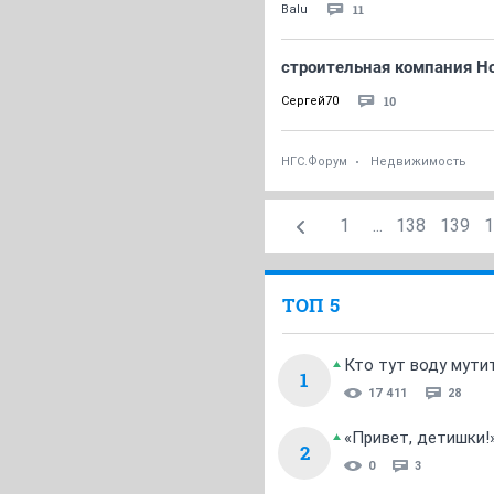
11
Balu
строительная компания Н
10
Сергей70
НГС.Форум
Недвижимость
1
...
138
139
1
ТОП 5
Кто тут воду мути
1
17 411
28
«Привет, детишки!
2
0
3