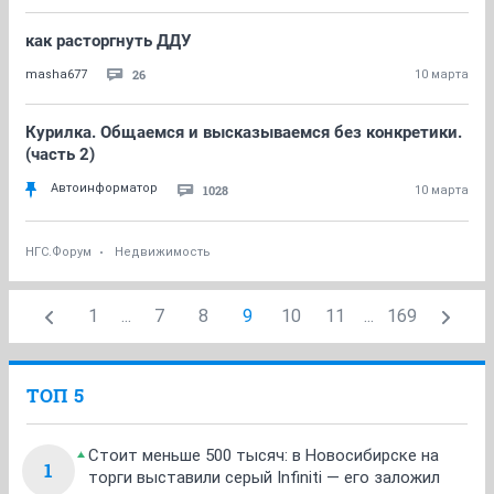
как расторгнуть ДДУ
26
masha677
10 марта
Курилка. Общаемся и высказываемся без конкретики.
(часть 2)
Автоинформатор
1028
10 марта
НГС.Форум
Недвижимость
1
...
7
8
9
10
11
...
169
ТОП 5
Стоит меньше 500 тысяч: в Новосибирске на
1
торги выставили серый Infiniti — его заложил