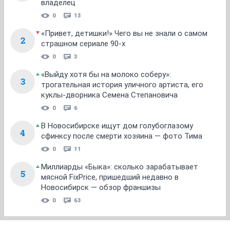
владелец
0
13
«Привет, детишки!» Чего вы не знали о самом
2
страшном сериале 90-х
0
3
«Выйду хотя бы на молоко соберу»:
3
трогательная история уличного артиста, его
куклы-дворника Семена Степановича
0
6
В Новосибирске ищут дом голубоглазому
4
сфинксу после смерти хозяина — фото Тима
0
11
Миллиарды «Быка»: сколько зарабатывает
5
мясной FixPrice, пришедший недавно в
Новосибирск — обзор франшизы
0
63