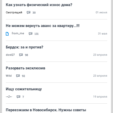
Как узнать физический износ дома?
30
Смотрящий
01 июня
Не можем вернуть аванс за квартиру...!!!
from_me
131
31 мая
Бердск: за и против?
98
dost27
23 апреля
Разорвать эксклюзив
92
Wild
23 апреля
Ищу сожительницу
7
-=Z=-
19 апреля
Переезжаем в Новосибирск. Нужны советы