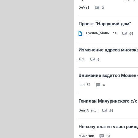
2
DeVe1
Проект "Народный дом"
Руслан_Малышев
94
Изменение адреса многокв
4
Airs
Внимание водится Мошен
4
Lerik57
Генплан Мичуринского с/
24
ЭлитАлекс
Не хочу платить застройщи
34
МихаНик