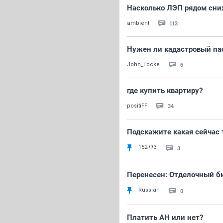
Насколько ЛЭП рядом сни
112
ambient
Нужен ли кадастровый па
6
John_Locke
где купить квартиру?
34
positiFF
Подскажите какая сейчас 
152-ФЗ
3
Перенесен: Отделочный би
Russian
0
Платить АН или нет?