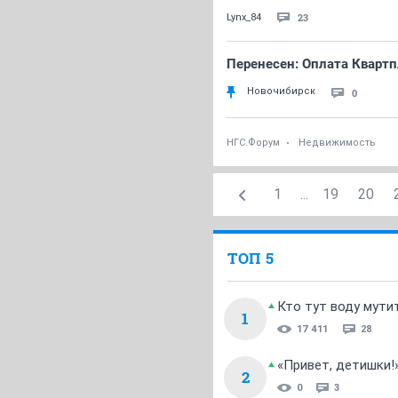
23
Lynx_84
Перенесен: Оплата Кварт
Новочибирск
0
НГС.Форум
Недвижимость
1
...
19
20
ТОП 5
Кто тут воду мути
1
17 411
28
«Привет, детишки!
2
0
3