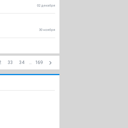
02 декабря
30 ноября
2
33
34
...
169