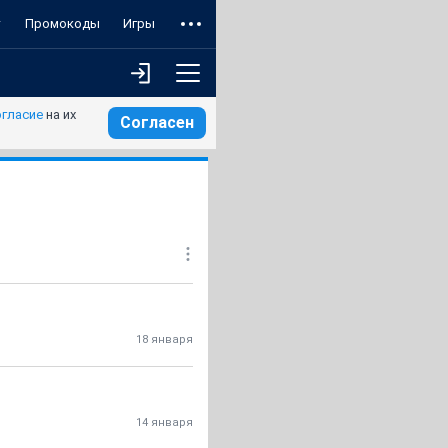
т
Промокоды
Игры
огласие
на их
Согласен
18 января
14 января