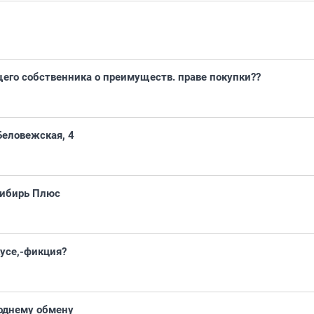
его собственника о преимуществ. праве покупки??
еловежская, 4
Сибирь Плюс
кусе,-фикция?
однему обмену