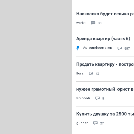
Насколько будет велика р
33
workk
Аренда квартир (часть 6)
Автоинформатор
997
Продать квартиру - постр
41
Ilora
нужен грамотный юрист в
9
vinipooh
Купить двушку за 2500 ты
27
gunner