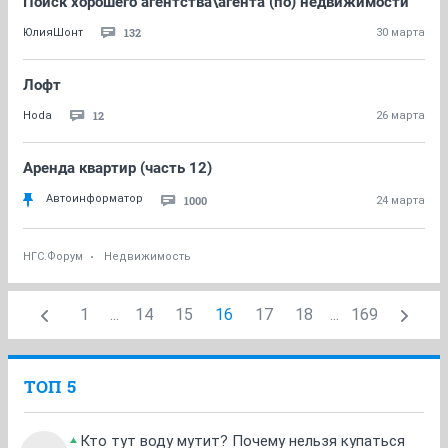
Поиск хорошего агентства\агента (по) недвижимости
132
ЮлияШонт
30 марта
Лофт
12
Hoda
26 марта
Аренда квартир (часть 12)
Автоинформатор
1000
24 марта
НГС.Форум
Недвижимость
1
...
14
15
16
17
18
...
169
ТОП 5
Кто тут воду мутит? Почему нельзя купаться