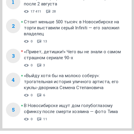
1
после 2 августа
17 411
28
Стоит меньше 500 тысяч: в Новосибирске на
2
торги выставили серый Infiniti — его заложил
владелец
0
13
«Привет, детишки!» Чего вы не знали о самом
3
страшном сериале 90-х
0
3
«Выйду хотя бы на молоко соберу»:
4
трогательная история уличного артиста, его
куклы-дворника Семена Степановича
0
6
В Новосибирске ищут дом голубоглазому
5
сфинксу после смерти хозяина — фото Тима
0
11