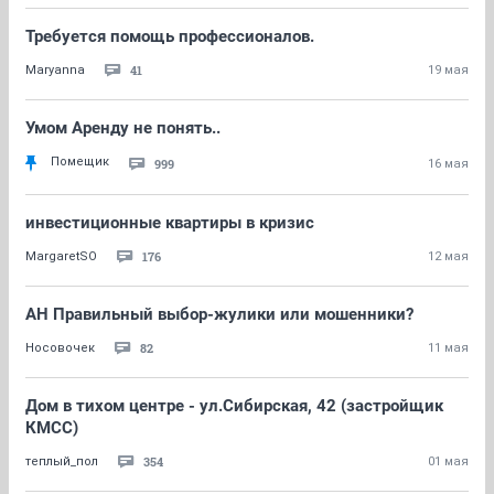
Требуется помощь профессионалов.
41
Maryanna
19 мая
Умом Аренду не понять..
Помещик
999
16 мая
инвестиционные квартиры в кризис
176
MargaretSO
12 мая
АН Правильный выбор-жулики или мошенники?
82
Носовочек
11 мая
Дом в тихом центре - ул.Сибирская, 42 (застройщик
КМСС)
354
теплый_пол
01 мая