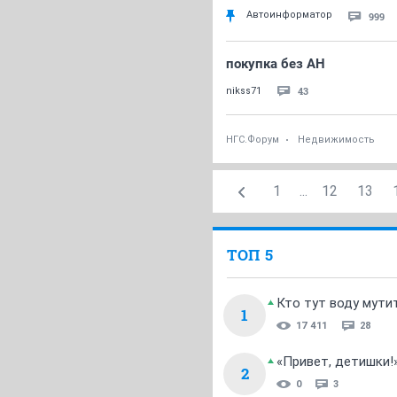
Автоинформатор
999
покупка без АН
43
nikss71
НГС.Форум
Недвижимость
1
...
12
13
ТОП 5
Кто тут воду мути
1
17 411
28
«Привет, детишки!
2
0
3