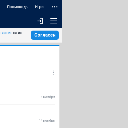
т
Промокоды
Игры
огласие
на их
Согласен
16 ноября
14 ноября