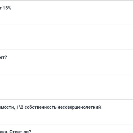
г 13%
нет?
мости, 1\2 собственность несовершенолетний
ажа. Стоит ли?