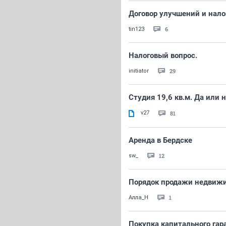
Договор улучшений и нало
6
tin123
Налоговый вопрос.
29
initiator
Студия 19,6 кв.м. Да или 
v27
81
Аренда в Бердске
12
sw_
Порядок продажи недвижи
1
Алла_Н
Покупка капитального гар