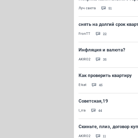
51
Луч света
снять на долгий срок квар
22
FronTT
Инфляция и валюта?
35
AKIRO2
Как проверить квартиру
45
E-kat
Советская,19
44
I_rra
Скиньте, плиз, договор к
11
AKIRO2