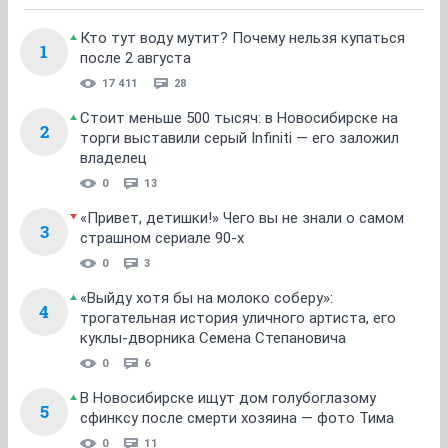
Кто тут воду мутит? Почему нельзя купаться
1
после 2 августа
17 411
28
Стоит меньше 500 тысяч: в Новосибирске на
2
торги выставили серый Infiniti — его заложил
владелец
0
13
«Привет, детишки!» Чего вы не знали о самом
3
страшном сериале 90-х
0
3
«Выйду хотя бы на молоко соберу»:
4
трогательная история уличного артиста, его
куклы-дворника Семена Степановича
0
6
В Новосибирске ищут дом голубоглазому
5
сфинксу после смерти хозяина — фото Тима
0
11