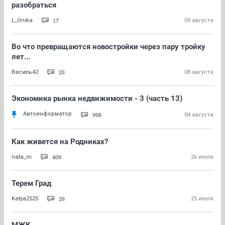
разобраться
17
L_Onika
09 августа
Во что превращаются новостройки через пару тройку
лет...
25
Василь42
08 августа
Экономика рынка недвижимости - 3 (часть 13)
Автоинформатор
998
04 августа
Как живется на Родниках?
409
nata_m
26 июля
Терем Град
26
Katya2525
25 июля