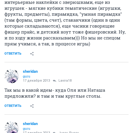
интерьерные наклейки с зверюшками, еще из
игрушек - мягкие кубики тематические (игрушки,
фрукты, предметы), пирамидка, "умная пирамдка"
(там формы, цвета, счет), стаканчики (один в один
которые складываются), еще часики говорящие
фишер прайс, и детский ноут тоже фишеровский. Ну,
и по ходу жизни рассказываем))) Но мы не спецом
прям учимся, а так, в процессе игры)
ОТВЕТИТЬ
sheridan
guru
17 декабря 2013
Lavira18
Так мы в какой идем- куда Оля или Наташа
предложили? и там и там круглые столы.
ОТВЕТИТЬ
sheridan
guru
17 декабря 2013
Jussy_Pussy