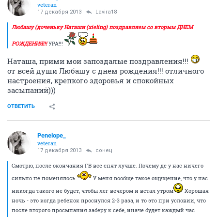
veteran
17 декабря 2013
Lavira18
Любашу (доченьку Наташи (xieling) поздравляем со вторым ДНЕМ
РОЖДЕНИЯ!!!
УРА!!!
Наташа, прими мои запоздалые поздравления!!!
от всей души Любашу с днем рождения!!! отличного
настроения, крепкого здоровья и спокойных
засыпаний)))
ОТВЕТИТЬ
Penelope_
veteran
17 декабря 2013
сонец
Смотрю, после окончания ГВ все спят лучше. Почему де у нас ничего
сильно не поменялось
У меня вообще такое ощущение, что у нас
никогда такого не будет, чтобы лег вечером и встал утром
Хорошая
ночь - это когда ребенок проснулся 2-3 раза, и то это при условии, что
после второго просыпания заберу к себе, иначе будет каждый час