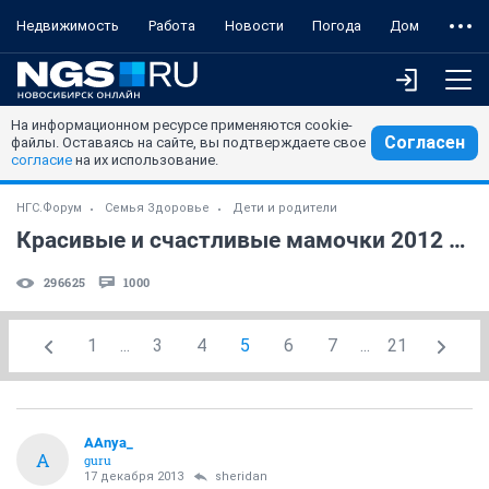
Недвижимость
Работа
Новости
Погода
Дом
На информационном ресурсе применяются cookie-
Согласен
файлы. Оставаясь на сайте, вы подтверждаете свое
согласие
на их использование.
НГС.Форум
Семья Здоровье
Дети и родители
Красивые и счастливые мамочки 2012 года (часть 24)
296625
1000
1
...
3
4
5
6
7
...
21
AAnya_
A
guru
17 декабря 2013
sheridan