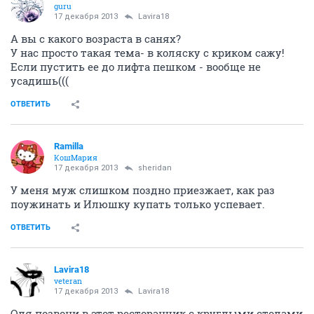
guru
17 декабря 2013
Lavira18
А вы с какого возраста в санях?
У нас просто такая тема- в коляску с криком сажу!
Если пустить ее до лифта пешком - вообще не
усадишь(((
ОТВЕТИТЬ
Ramilla
КошМария
17 декабря 2013
sheridan
У меня муж слишком поздно приезжает, как раз
поужинать и Илюшку купать только успевает.
ОТВЕТИТЬ
Lavira18
veteran
17 декабря 2013
Lavira18
Оля позвони в этот ресторанчик с круглыми столами