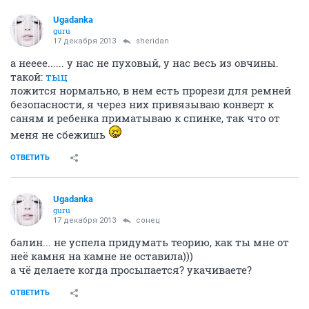
Ugadanka
guru
17 декабря 2013
sheridan
а нееее...... у нас не пуховый, у нас весь из овчины.
такой:
тыц
ложится нормально, в нем есть прорези для ремней
безопасности, я через них привязываю конверт к
саням и ребенка приматываю к спинке, так что от
меня не сбежишь
ОТВЕТИТЬ
Ugadanka
guru
17 декабря 2013
сонец
балин... не успела придумать теорию, как ты мне от
неё камня на камне не оставила)))
а чё делаете когда просыпается? укачиваете?
ОТВЕТИТЬ