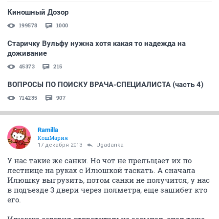
Киношный Дозор
199578
1000
Старичку Вульфу нужна хотя какая то надежда на
доживание
45373
215
ВОПРОСЫ ПО ПОИСКУ ВРАЧА-СПЕЦИАЛИСТА (часть 4)
714235
907
Ramilla
КошМария
17 декабря 2013
Ugadanka
У нас такие же санки. Но чот не прельщает их по
лестнице на руках с Илюшкой таскать. А сначала
Илюшку выгрузить, потом санки не получится, у нас
в подъезде 3 двери через полметра, еще зашибет кто
его.
Илюшка сегодня отвратительно засыпал, спал тоже