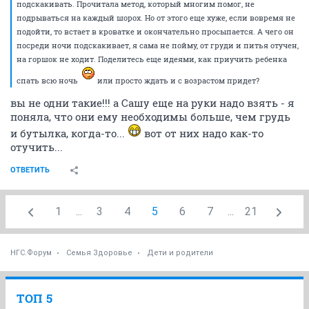
подскакивать. Прочитала метод, который многим помог, не
подрываться на каждый шорох. Но от этого еще хуже, если вовремя не
подойти, то встает в кроватке и окончательно просыпается. А чего он
посреди ночи подскакивает, я сама не пойму, от груди и питья отучен,
на горшок не ходит. Поделитесь еще идеями, как приучить ребенка
спать всю ночь
или просто ждать и с возрастом придет?
вы не одни такие!!! а Сашу еще на руки надо взять - я
поняла, что они ему необходимы больше, чем грудь
и бутылка, когда-то...
вот от них надо как-то
отучить...
ОТВЕТИТЬ
1
...
3
4
5
6
7
...
21
НГС.Форум
Семья Здоровье
Дети и родители
ТОП 5