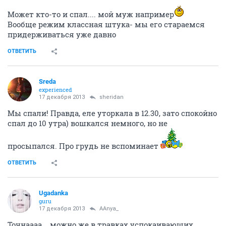
Может кто-то и спал.... мой муж например
Вообще режим классная штука- мы его стараемся
придерживаться уже давно
ОТВЕТИТЬ
Sreda
experienced
17 декабря 2013
sheridan
Мы спали! Правда, еле уторкала в 12.30, зато спокойно
спал до 10 утра) вошкался немного, но не
просыпался. Про грудь не вспоминает
ОТВЕТИТЬ
Ugadanka
guru
17 декабря 2013
AAnya_
Точнаааа... можно же в травках успокаивающих