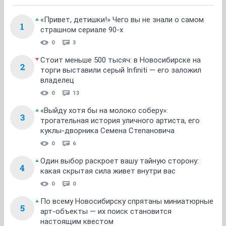
«Привет, детишки!» Чего вы не знали о самом
1
страшном сериале 90-х
0
3
Стоит меньше 500 тысяч: в Новосибирске на
2
торги выставили серый Infiniti — его заложил
владелец
0
13
«Выйду хотя бы на молоко соберу»:
3
трогательная история уличного артиста, его
куклы-дворника Семена Степановича
0
6
Один выбор раскроет вашу тайную сторону:
4
какая скрытая сила живет внутри вас
0
0
По всему Новосибирску спрятаны миниатюрные
5
арт-объекты — их поиск становится
настоящим квестом