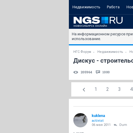
Недвижимость
Работа
Но
На информационном ресурсе при
использование.
НГС.Форум
Недвижимость
Н
Дискус - строительс
205964
1000
1
2
3
4
kuklena
activist
06 мая 2011
Dum