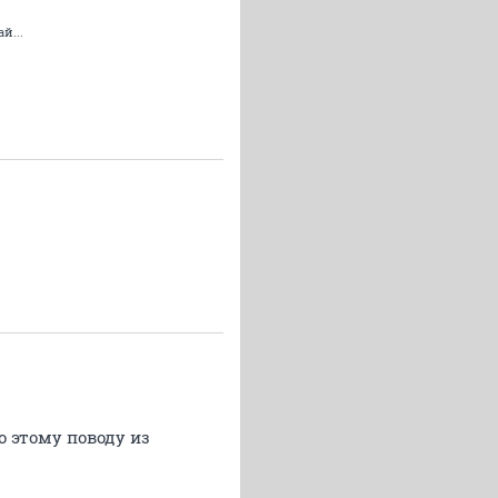
й...
о этому поводу из