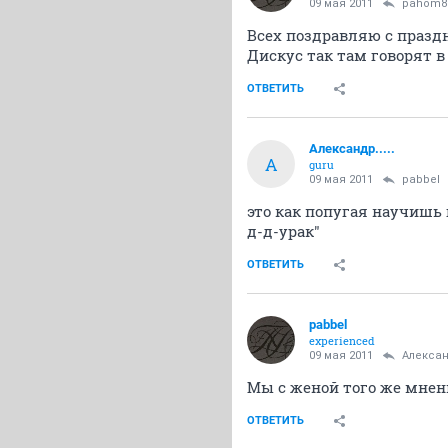
09 мая 2011
pahom8
Всех поздравляю с празд
Дискус так там говорят 
ОТВЕТИТЬ
Александр.....
А
guru
09 мая 2011
pabbel
это как попугая научишь г
д-д-урак"
ОТВЕТИТЬ
pabbel
experienced
09 мая 2011
Александ
Мы с женой того же мнени
ОТВЕТИТЬ