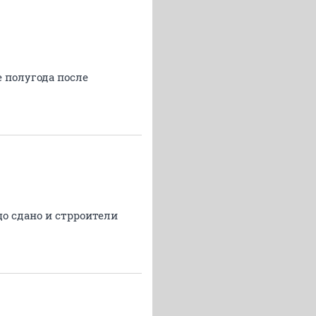
 полугода после
цо сдано и стрроители