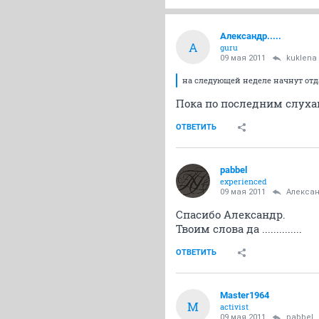
Александр.....
А
guru
09 мая 2011
kuklena
на следующей неделе начнут отда
Пока по последним слухам
ОТВЕТИТЬ
pabbel
experienced
09 мая 2011
Александ
Спасибо Александр.
Твоим слова да ..............
ОТВЕТИТЬ
Master1964
M
activist
09 мая 2011
pabbel