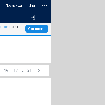
т
Промокоды
Игры
огласие
на их
Согласен
16
17
...
21