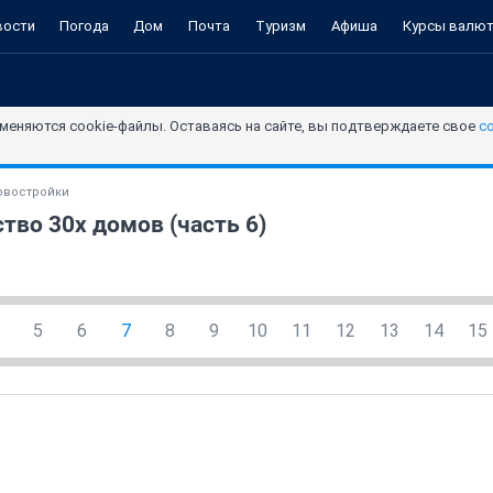
вости
Погода
Дом
Почта
Туризм
Афиша
Курсы валю
меняются cookie-файлы. Оставаясь на сайте, вы подтверждаете свое
с
овостройки
тво 30х домов (часть 6)
5
6
7
8
9
10
11
12
13
14
15