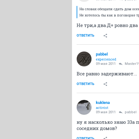
На словах обещали сдать дом осен
Не хотелось бы как в поговорке т
Не три,а два.Д+ ровно два
ОТВЕТИТЬ
pabbel
experienced
09 мая 2011
Master1
Все равно задерживают...
ОТВЕТИТЬ
kuklena
activist
09 мая 2011
pabbel
ну я насколько знаю 33а 
соседних домов?
ОТВЕТИТЬ