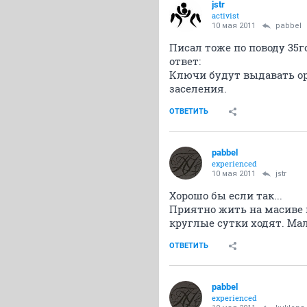
jstr
activist
10 мая 2011
pabbel
Писал тоже по поводу 35г
ответ:
Ключи будут выдавать ор
заселения.
ОТВЕТИТЬ
pabbel
experienced
10 мая 2011
jstr
Хорошо бы если так...
Приятно жить на масиве к
круглые сутки ходят. Мал
ОТВЕТИТЬ
pabbel
experienced