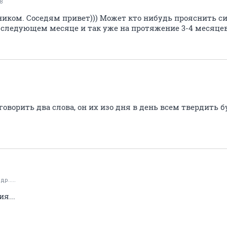
8
ником. Соседям привет))) Может кто нибудь прояснить с
в следующем месяце и так уже на протяжение 3-4 месяцев
оворить два слова, он их изо дня в день всем твердить б
р.....
я...