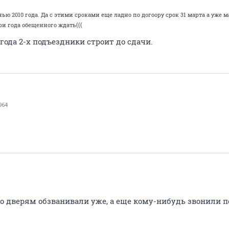
ью 2010 года. Да с этими сроками еще ладно по догоору срок 31 марта а уже ма
ри года обещенного ждать(((
 года 2-х подъездники строит до сдачи.
964
по дверям обзванивали уже, а еще кому-нибудь звонили п