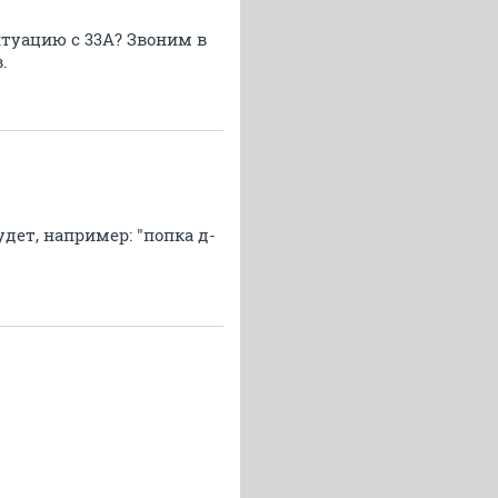
итуацию с 33А? Звоним в
.
удет, например: "попка д-