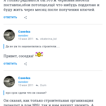
поставлю,обои потолще,ещё что-нибудь подделаю и
буду жить через месяц после получения ключей.
ОТВЕТИТЬ
Сане4ка
member
13 мая 2011
ekaterina_kd
Да не уж то зашевелились строители.....
Привет, соседка!
ОТВЕТИТЬ
Сане4ка
member
13 мая 2011
Dum
про срок сдачи что он сказал?
Он сказал, как только строительная организация
переедет в дом №61, так и нам начнут звонить. А