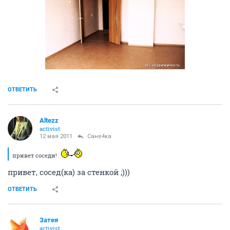
ОТВЕТИТЬ
Altezz
activist
12 мая 2011
Сане4ка
привет соседи!
привет, сосед(ка) за стенкой ;)))
ОТВЕТИТЬ
Затея
activist