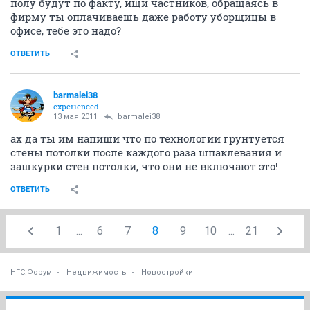
полу будут по факту, ищи частников, обращаясь в
фирму ты оплачиваешь даже работу уборщицы в
офисе, тебе это надо?
ОТВЕТИТЬ
barmalei38
experienced
13 мая 2011
barmalei38
ах да ты им напиши что по технологии грунтуется
стены потолки после каждого раза шпаклевания и
зашкурки стен потолки, что они не включают это!
ОТВЕТИТЬ
1
...
6
7
8
9
10
...
21
НГС.Форум
Недвижимость
Новостройки