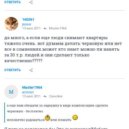
ОТВЕТИТЬ
160261
junior
13 мая 2011
Master1964
да много, а если еще люди снимают квартиры
тяжело очень. вот думаем делать черновую или нет
все в сомнениях.может кто знает можно ли нанять
за 30 т.р. людей и они сделают только
качественно?????
ОТВЕТИТЬ
Master1964
M
activist
13 мая 2011
Сане4ка
а еще нам обещали за задержку в виде компенсации сделать
черновую - бесплатно.
непонятно радоваться
или плакать
Я только радовался бы.Это ж черновая!Мебель