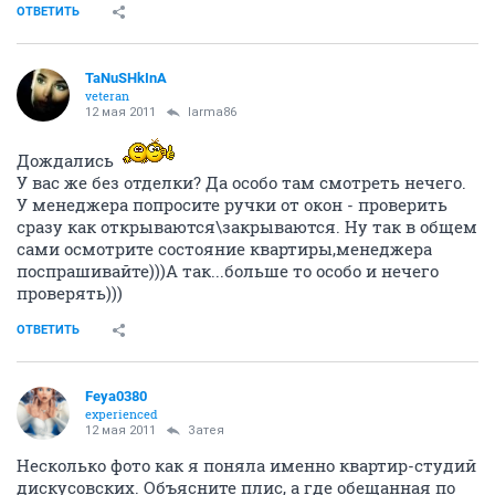
ОТВЕТИТЬ
TaNuSHkInA
veteran
12 мая 2011
larma86
Дождались
У вас же без отделки? Да особо там смотреть нечего.
У менеджера попросите ручки от окон - проверить
сразу как открываются\закрываются. Ну так в общем
сами осмотрите состояние квартиры,менеджера
поспрашивайте)))А так...больше то особо и нечего
проверять)))
ОТВЕТИТЬ
Feya0380
experienced
12 мая 2011
Затея
Несколько фото как я поняла именно квартир-студий
дискусовских. Объясните плис, а где обещанная по