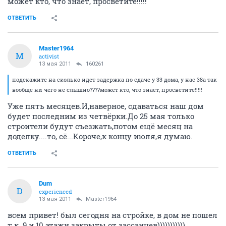
может кто, что знает, просветите!!!!!
ОТВЕТИТЬ
Master1964
M
activist
13 мая 2011
160261
подскажите на сколько идет задержка по сдаче у 33 дома, у нас 38а так
вообще ни чего не слышно????может кто, что знает, просветите!!!!!
Уже пять месяцев.И,наверное, сдаваться наш дом
будет последним из четвёрки.До 25 мая только
строители будут съезжать,потом ещё месяц на
доделку....то, сё...Короче,к концу июля,я думаю.
ОТВЕТИТЬ
Dum
D
experienced
13 мая 2011
Master1964
всем привет! был сегодня на стройке, в дом не пошел
т.к. 9 и 10 этажи закрыты от зассанцев))))))))))),