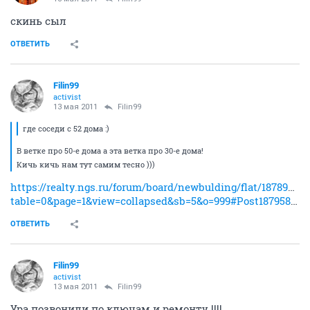
скинь сыл
ОТВЕТИТЬ
Filin99
activist
13 мая 2011
Filin99
где соседи с 52 дома :)
В ветке про 50-е дома а эта ветка про 30-е дома!
Кичь кичь нам тут самим тесно )))
https://realty.ngs.ru/forum/board/newbulding/flat/187895982
table=0&page=1&view=collapsed&sb=5&o=999#Post1879585453
ОТВЕТИТЬ
Filin99
activist
13 мая 2011
Filin99
Ура позвонили по ключам и ремонту !!!!