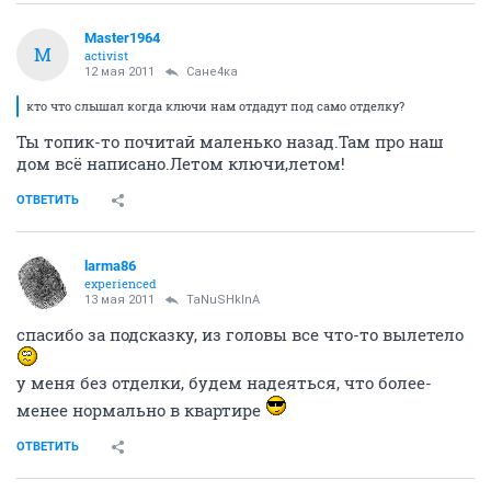
Master1964
M
activist
12 мая 2011
Сане4ка
кто что слышал когда ключи нам отдадут под само отделку?
Ты топик-то почитай маленько назад.Там про наш
дом всё написано.Летом ключи,летом!
ОТВЕТИТЬ
larma86
experienced
13 мая 2011
TaNuSHkInA
спасибо за подсказку, из головы все что-то вылетело
у меня без отделки, будем надеяться, что более-
менее нормально в квартире
ОТВЕТИТЬ