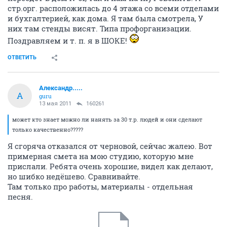
стр.орг. расположилась до 4 этажа со всеми отделами
и бухгалтерией, как дома. Я там была смотрела, У
них там стенды висят. Типа профорганизации.
Поздравляем и т. п. я в ШОКЕ!
ОТВЕТИТЬ
Александр.....
А
guru
13 мая 2011
160261
может кто знает можно ли нанять за 30 т.р. людей и они сделают
только качественно?????
Я сгоряча отказался от черновой, сейчас жалею. Вот
примерная смета на мою студию, которую мне
прислали. Ребята очень хорошие, видел как делают,
но шибко недёшево. Сравнивайте.
Там только про работы, материалы - отдельная
песня.