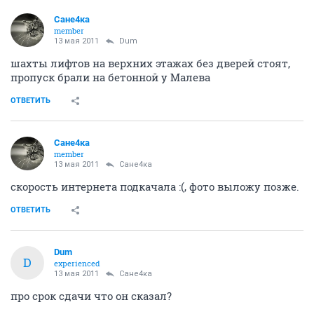
Сане4ка
member
13 мая 2011
Dum
шахты лифтов на верхних этажах без дверей стоят,
пропуск брали на бетонной у Малева
ОТВЕТИТЬ
Сане4ка
member
13 мая 2011
Сане4ка
скорость интернета подкачала :(, фото выложу позже.
ОТВЕТИТЬ
Dum
D
experienced
13 мая 2011
Сане4ка
про срок сдачи что он сказал?