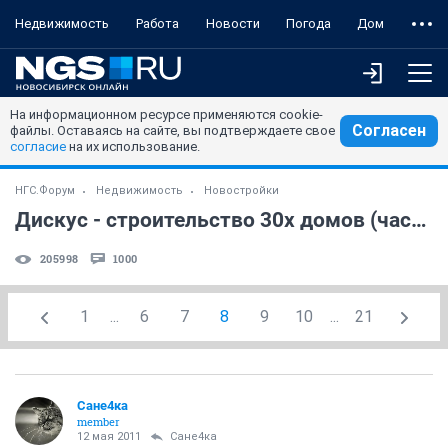
Недвижимость
Работа
Новости
Погода
Дом
На информационном ресурсе применяются cookie-
Согласен
файлы. Оставаясь на сайте, вы подтверждаете свое
согласие
на их использование.
НГС.Форум
Недвижимость
Новостройки
Дискус - строительство 30х домов (часть 6)
205998
1000
1
...
6
7
8
9
10
...
21
Сане4ка
member
12 мая 2011
Сане4ка