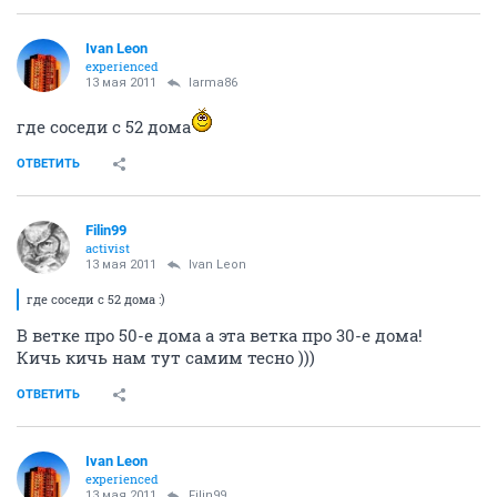
Ivаn Lеon
experienced
13 мая 2011
larma86
где соседи с 52 дома
ОТВЕТИТЬ
Filin99
activist
13 мая 2011
Ivаn Lеon
где соседи с 52 дома :)
В ветке про 50-е дома а эта ветка про 30-е дома!
Кичь кичь нам тут самим тесно )))
ОТВЕТИТЬ
Ivаn Lеon
experienced
13 мая 2011
Filin99