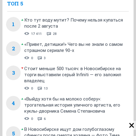
ТОП 5
Кто тут воду мутит? Почему нельзя купаться
1
после 2 августа
17 411
28
«Привет, детишки!» Чего вы не знали о самом
2
страшном сериале 90-х
0
3
Стоит меньше 500 тысяч: в Новосибирске на
3
торги выставили серый Infiniti — его заложил
владелец
0
13
«Выйду хотя бы на молоко соберу»:
4
трогательная история уличного артиста, его
куклы-дворника Семена Степановича
0
6
В Новосибирске ищут дом голубоглазому
5
сфинксу после смерти хозяина — фото Тима