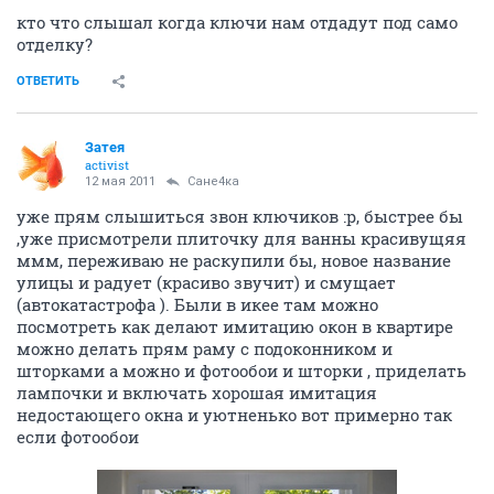
кто что слышал когда ключи нам отдадут под само
отделку?
ОТВЕТИТЬ
Затея
activist
12 мая 2011
Сане4ка
уже прям слышиться звон ключиков :p, быстрее бы
,уже присмотрели плиточку для ванны красивущяя
ммм, переживаю не раскупили бы, новое название
улицы и радует (красиво звучит) и смущает
(автокатастрофа ). Были в икее там можно
посмотреть как делают имитацию окон в квартире
можно делать прям раму с подоконником и
шторками а можно и фотообои и шторки , приделать
лампочки и включать хорошая имитация
недостающего окна и уютненько вот примерно так
если фотообои