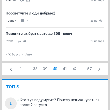
112
Afterlife
24 ноября
Посоветуйте люди добрые:)
7
Лесной
23 ноября
Помогите выбрать авто до 300 тысяч
67
foxiks
23 ноября
НГС.Форум
Авто
1
...
38
39
40
41
42
...
57
ТОП 5
Кто тут воду мутит? Почему нельзя купаться
1
после 2 августа