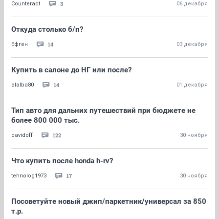
3
Counteract
06 декабря
Откуда столько б/п?
14
Ефген
03 декабря
Купить в салоне до НГ или после?
14
alalba80
01 декабря
Тип авто для дальних путешествий при бюджете не
более 800 000 тыс.
122
davidoff
30 ноября
Что купить после honda h-rv?
17
tehnolog1973
30 ноября
Посоветуйте новый джип/паркетник/универсал за 850
т.р.