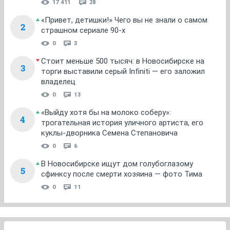
17 411
28
«Привет, детишки!» Чего вы не знали о самом
2
страшном сериале 90-х
0
3
Стоит меньше 500 тысяч: в Новосибирске на
3
торги выставили серый Infiniti — его заложил
владелец
0
13
«Выйду хотя бы на молоко соберу»:
4
трогательная история уличного артиста, его
куклы-дворника Семена Степановича
0
6
В Новосибирске ищут дом голубоглазому
5
сфинксу после смерти хозяина — фото Тима
0
11