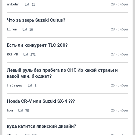
21
miketm
29 ноября
Что за зверь Suzuki Cultus?
10
Ефген
28 ноября
Есть ли конкурент TLC 200?
271
RCHPB
27 ноября
Левый руль без прибега по СНГ. Из какой страны и
какой мин. бюджет?
8
Лебедев
25 ноября
Honda CR-V или Suzuki SX-4 ???
75
lion
25 ноября
куда катится японский дизайн?