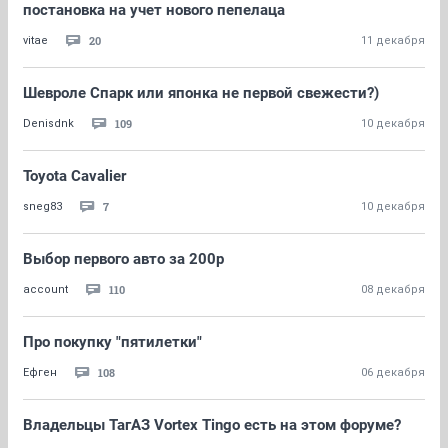
постановка на учет нового пепелаца
20
vitae
11 декабря
Шевроле Спарк или японка не первой свежести?)
109
Denisdnk
10 декабря
Toyota Cavalier
7
sneg83
10 декабря
Выбор первого авто за 200р
110
account
08 декабря
Про покупку "пятилетки"
108
Ефген
06 декабря
Владельцы ТагАЗ Vortex Tingo есть на этом форуме?