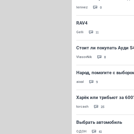
0
lenivez
RAV4
11
Gelli
Стоит ли покупать Ауди S
8
VlasovNik
Народ, помогите с выбором
9
aixal
Харёк или трибьют за 600
25
torcash
Выбрать автомобиль
41
ОДОН