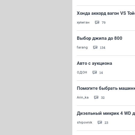
Хонда аккорд вагон VS То
79
хулиган
Выбор джипа до 800
134
farang
Авто с аукциона
14
ОДОН
Помогите быбрать машин
32
Arin_ka
Дизельный микрик 4 WD д
23
shipovnik