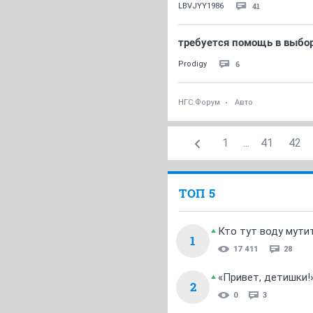
41
LBVJYY1986
требуется помощь в выбо
6
Prodigy
НГС.Форум
Авто
1
...
41
42
ТОП 5
Кто тут воду мути
1
17 411
28
«Привет, детишки!
2
0
3