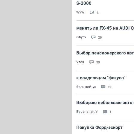
S-2000
4
WYW
менять ли FX-45 на AUDI 
29
ishym
Выбор пенсионерского авт
39
Vitall
к владельцам "фокуса"
12
большой_ух
Выбираю небольшое авто 
1
Весельчак У
Покупка Форд-эскорт