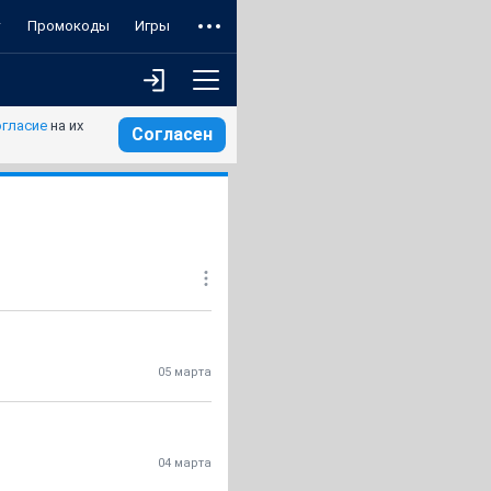
т
Промокоды
Игры
огласие
на их
Согласен
05 марта
04 марта