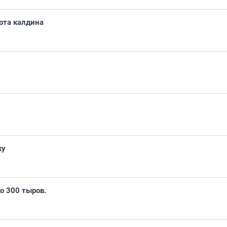
йота калдина
ку
о 300 тыров.