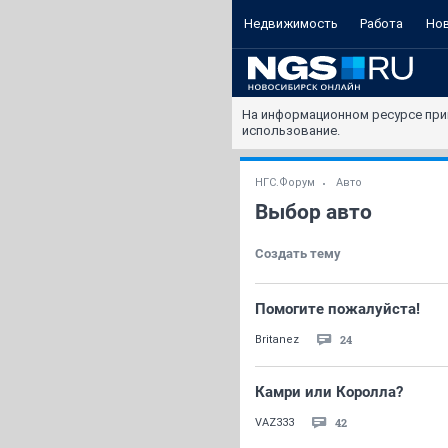
Недвижимость
Работа
Но
На информационном ресурсе при
использование.
НГС.Форум
Авто
Выбор авто
Создать тему
Помогите пожалуйста!
24
Britanez
Камри или Королла?
42
VAZ333