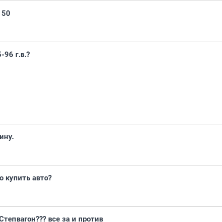
150
96 г.в.?
ину.
о купить авто?
тепвагон??? все за и против