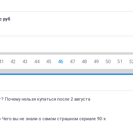
с руб
41
42
43
44
45
46
47
48
49
50
51
5
т? Почему нельзя купаться после 2 августа
» Чего вы не знали о самом страшном сериале 90-х