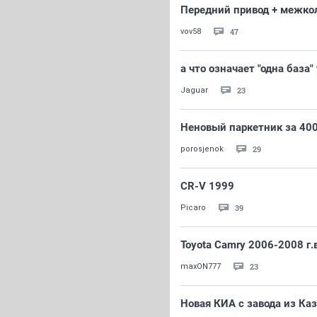
Передний привод + межкол
47
vov58
а что означает "одна база
23
Jaguar
Неновый паркетник за 40
29
porosjenok
CR-V 1999
39
Picaro
Toyota Camry 2006-2008 г.в
23
maxON777
Новая КИА с завода из Ка