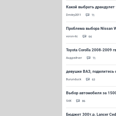
Какой выбрать драндулет т
71
Dmitry2011
Проблема выбора Nissan W
64
voron-itc
Toyota Corolla 2008-2009 г
71
Андрейчег
девушке ВАЗ, поделитесь 
63
Burunduck
Выбор автомобиля за 150
86
SitX
Бюджет 300т.р. Lancer Ce