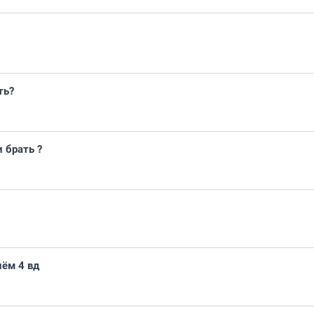
ть?
и брать ?
ём 4 вд