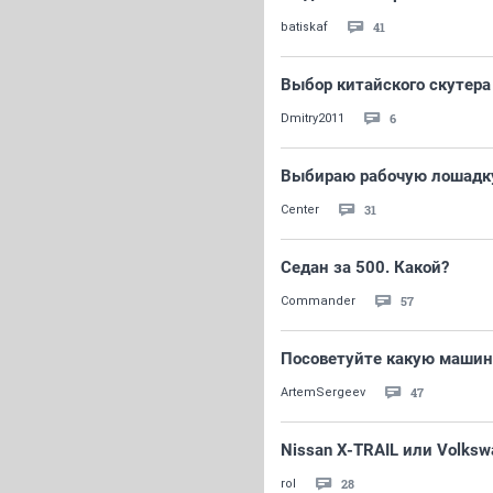
41
batiskaf
Выбор китайского скутера
6
Dmitry2011
Выбираю рабочую лошадк
31
Center
Седан за 500. Какой?
57
Commander
Посоветуйте какую машинк
47
ArtemSergeev
Nissan X-TRAIL или Volksw
28
rol