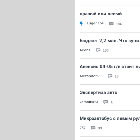
правый или левый
Eugene54
184
Бюджет 2,2 млн. Что купи
150
Acons
Авенсис 04-05 г/в стоит л
15
Alexander585
Экспертиза авто
4
veronika23
Микроавтобус с левым рул
33
757