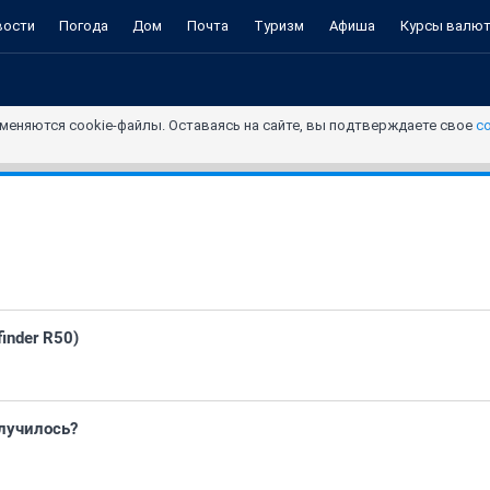
вости
Погода
Дом
Почта
Туризм
Афиша
Курсы валю
меняются cookie-файлы. Оставаясь на сайте, вы подтверждаете свое
с
finder R50)
лучилось?