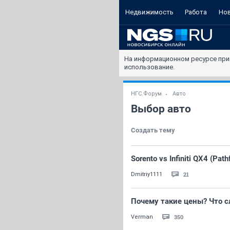
Недвижимость
Работа
Но
На информационном ресурсе при
использование.
НГС.Форум
Авто
Выбор авто
Создать тему
Sorento vs Infiniti QX4 (Path
21
Dmitriy1111
Почему такие цены? Что с
350
Verman