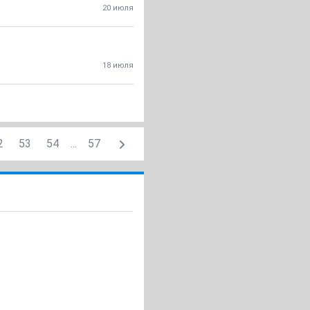
20 июля
18 июля
2
53
54
...
57