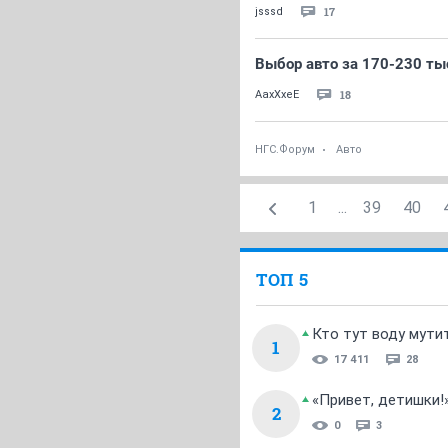
17
jsssd
Выбор авто за 170-230 ты
18
AaxXxeE
НГС.Форум
Авто
1
...
39
40
ТОП 5
Кто тут воду мути
1
17 411
28
«Привет, детишки!
2
0
3