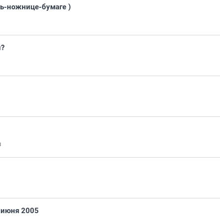
ь-ножнице-бумаге )
и?
3
5 июня 2005