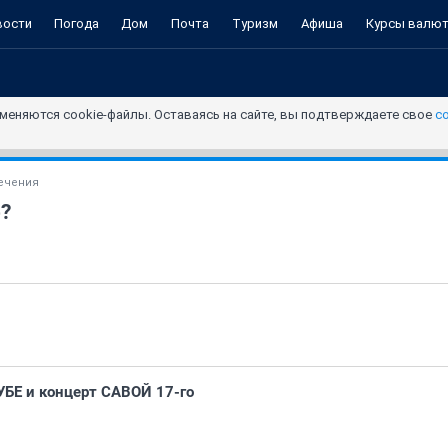
вости
Погода
Дом
Почта
Туризм
Афиша
Курсы валю
меняются cookie-файлы. Оставаясь на сайте, вы подтверждаете свое
с
ечения
р?
УБЕ и концерт САВОЙ 17-го