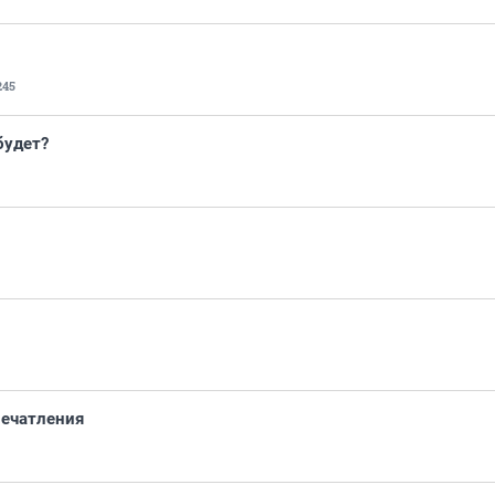
245
будет?
ечатления