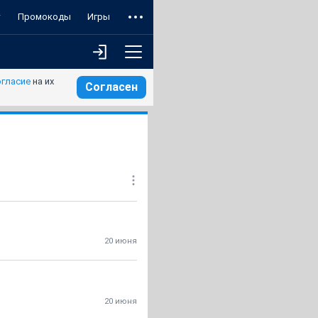
т
Промокоды
Игры
огласие
на их
Согласен
20 июня
20 июня