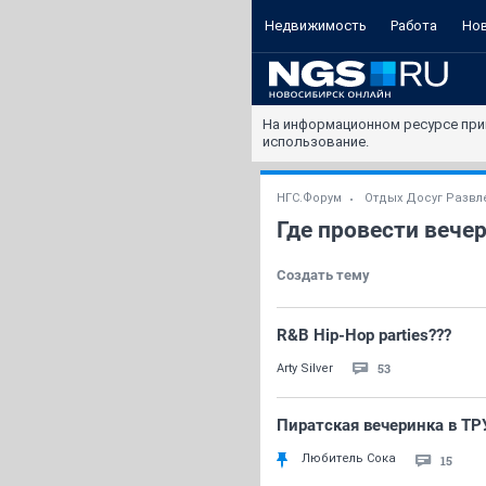
Недвижимость
Работа
Но
На информационном ресурсе при
использование.
НГС.Форум
Отдых Досуг Развл
Где провести вече
Создать тему
R&B Hip-Hop parties???
53
Arty Silver
Пиратская вечеринка в ТР
Любитель Сока
15