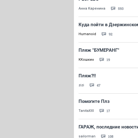
593
Анна Каренина
Куда пойти в Дзержинско
92
Humanoid
Пляж "БУМЕРАНГ"
19
ККошкин
Пляж?!!
47
zizi
Помогите Плз
17
TanitaXXI
ГАРАЖ, последние новост
108
sailorman