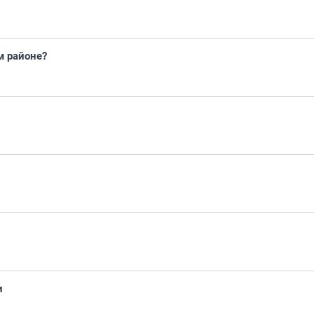
м районе?
и