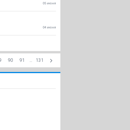
05 июня
04 июня
9
90
91
...
131