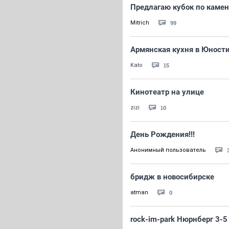
Предлагаю кубок по камен
99
Mitrich
Армянская кухня в Юност
15
Kato
Кинотеатр на улице
10
zizi
День Рождения!!!
Анонимный пользователь
бридж в новосибирске
0
atman
rock-im-park Нюрнберг 3-