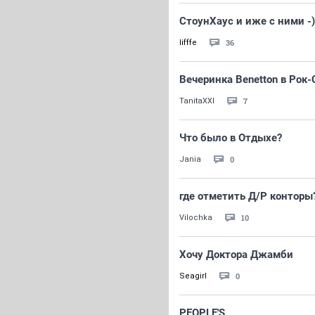
СтоунХаус и иже с ними -)
36
lifffe
Вечеринка Benetton в Рок
7
TanitaXXI
Что было в Отдыхе?
0
Jania
где отметить Д/Р конторы
10
Vilochka
Хочу Доктора Джамби
0
Seagirl
PEOPLE'S