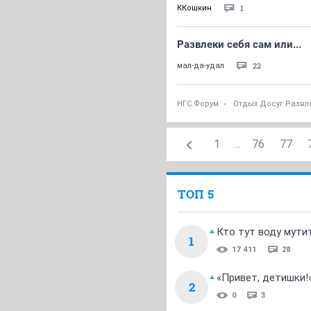
1
ККошкин
Развлеки себя сам или...
22
мал-да-удал
НГС.Форум
Отдых Досуг Развл
1
...
76
77
ТОП 5
Кто тут воду мути
1
17 411
28
«Привет, детишки!
2
0
3