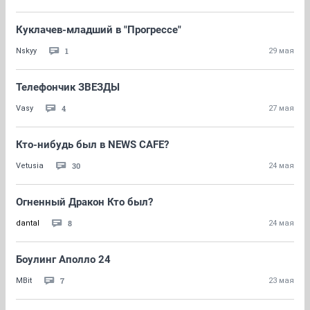
Куклачев-младший в "Прогрессе"
1
Nskyy
29 мая
Телефончик ЗВЕЗДЫ
4
Vasy
27 мая
Кто-нибудь был в NEWS CAFE?
30
Vetusia
24 мая
Огненный Дракон Кто был?
8
dantal
24 мая
Боулинг Аполло 24
7
MBit
23 мая