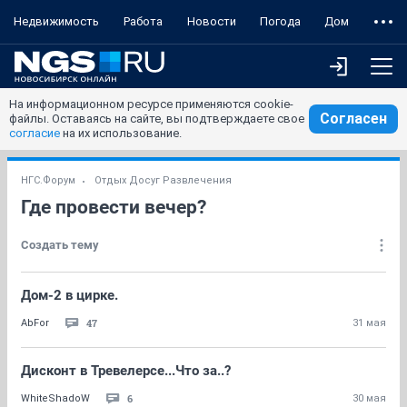
Недвижимость
Работа
Новости
Погода
Дом
На информационном ресурсе применяются cookie-
Согласен
файлы. Оставаясь на сайте, вы подтверждаете свое
согласие
на их использование.
НГС.Форум
Отдых Досуг Развлечения
Где провести вечер?
Создать тему
Дом-2 в цирке.
47
AbFor
31 мая
Дисконт в Тревелерсе...Что за..?
6
WhiteShadoW
30 мая