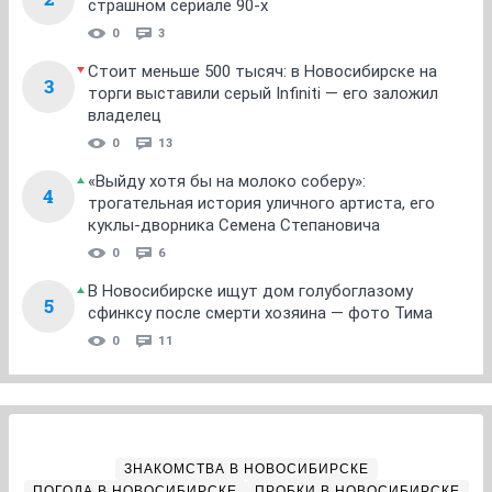
страшном сериале 90-х
0
3
Стоит меньше 500 тысяч: в Новосибирске на
3
торги выставили серый Infiniti — его заложил
владелец
0
13
«Выйду хотя бы на молоко соберу»:
4
трогательная история уличного артиста, его
куклы-дворника Семена Степановича
0
6
В Новосибирске ищут дом голубоглазому
5
сфинксу после смерти хозяина — фото Тима
0
11
ЗНАКОМСТВА В НОВОСИБИРСКЕ
ПОГОДА В НОВОСИБИРСКЕ
ПРОБКИ В НОВОСИБИРСКЕ