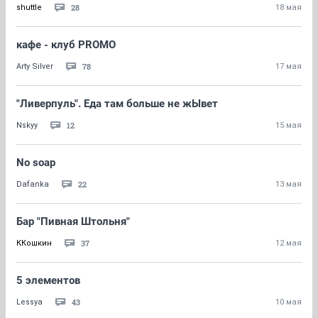
28
shuttle
18 мая
кафе - клуб PROMO
78
Arty Silver
17 мая
"Ливерпуль". Еда там больше не жЫвет
12
Nskyy
15 мая
No soap
22
Dafanka
13 мая
Бар "Пивная Штольня"
37
ККошкин
12 мая
5 элементов
43
Lessya
10 мая