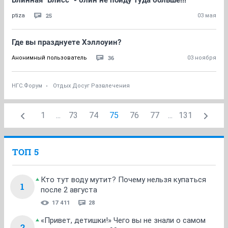
Блинная "Блисс" - блин не пойду туда больше!!!
25
ptiza
03 мая
Где вы празднуете Хэллоуин?
36
Анонимный пользователь
03 ноября
НГС.Форум
Отдых Досуг Развлечения
1
...
73
74
75
76
77
...
131
ТОП 5
Кто тут воду мутит? Почему нельзя купаться
1
после 2 августа
17 411
28
«Привет, детишки!» Чего вы не знали о самом
2