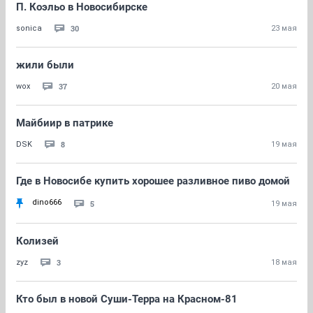
П. Коэльо в Новосибирске
30
sonica
23 мая
жили были
37
wox
20 мая
Майбиир в патрике
8
DSK
19 мая
Где в Новосибе купить хорошее разливное пиво домой
dino666
5
19 мая
Колизей
3
zyz
18 мая
Кто был в новой Суши-Терра на Красном-81