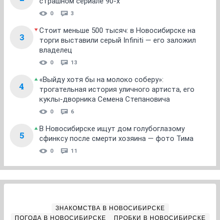
страшном сериале 90-х
0
3
Стоит меньше 500 тысяч: в Новосибирске на
3
торги выставили серый Infiniti — его заложил
владелец
0
13
«Выйду хотя бы на молоко соберу»:
4
трогательная история уличного артиста, его
куклы-дворника Семена Степановича
0
6
В Новосибирске ищут дом голубоглазому
5
сфинксу после смерти хозяина — фото Тима
0
11
ЗНАКОМСТВА В НОВОСИБИРСКЕ
ПОГОДА В НОВОСИБИРСКЕ
ПРОБКИ В НОВОСИБИРСКЕ