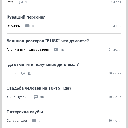
1
lifffe
03 июля
Курящий персонал
16
OkSunny
01 июля
Блинная-ресторан "BLISS"-что думаете?
16
Анонимный пользователь
01 июля
где отметить получение диплома ?
11
haitek
30 июня
Свадьба человек на 10-15. Где?
38
Дина Дурбин
30 июня
Питерские клубы
0
Саламандра
30 июня