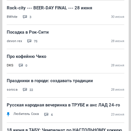
Rock-city --- BEER-DAY FINAL --- 28 июня
3
BWhite
30 июня
Посадка в Рок-Сити
75
devon rex
28 июня
Про кофейню Чико
0
DKS
28 июня
Праздники в городе: создавать традиции
22
sonica
28 июня
Русская народная вечеринка в ТРУБЕ и анс ЛАД 24-го
Любитель Сока
4
23 июня
18 июня в ТАБУ: Чемпионат по НАСТОЛЬНОМУ хоккею