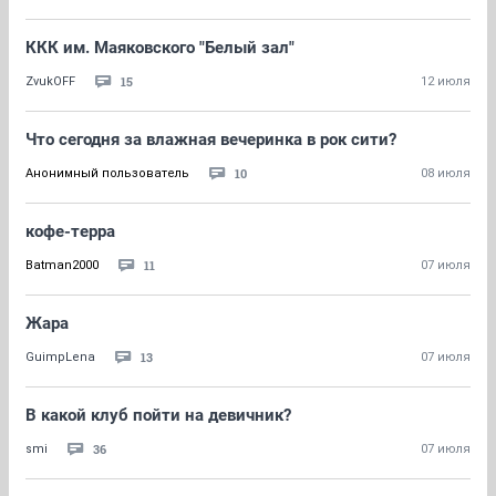
ККК им. Маяковского "Белый зал"
15
ZvukOFF
12 июля
Что сегодня за влажная вечеринка в рок сити?
10
Анонимный пользователь
08 июля
кофе-терра
11
Batman2000
07 июля
Жара
13
GuimpLena
07 июля
В какой клуб пойти на девичник?
36
smi
07 июля