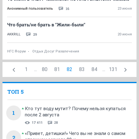
16
Анонимный пользователь
23 июня
Что брать/не брать в "Жили-были"
29
AKKRILL
20 июня
НГС.Форум
Отдых Досуг Развлечения
1
...
80
81
82
83
84
...
131
ТОП 5
Кто тут воду мутит? Почему нельзя купаться
1
после 2 августа
17 411
28
«Привет, детишки!» Чего вы не знали о самом
2