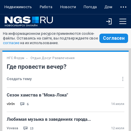
Недвижимость
Работа
Новости
Погода
Дом
На информационном ресурсе применяются cookie-
Согласен
файлы. Оставаясь на сайте, вы подтверждаете свое
согласие
на их использование.
НГС.Форум
Отдых Досуг Развлечения
Где провести вечер?
Создать тему
Сезон хамства в "Мока-Лока"
6
v0r0n
14 июля
Любимая музыка в заведениях города...
13
Vovasa
12 июля