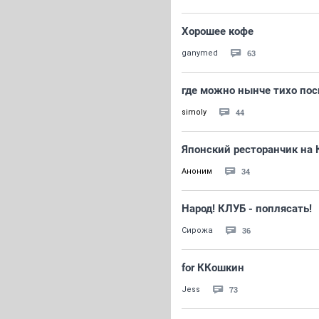
Хорошее кофе
63
ganymed
где можно нынче тихо пос
44
simoly
Японский ресторанчик на
34
Аноним
Народ! КЛУБ - поплясать!
36
Сирожа
for ККошкин
73
Jess