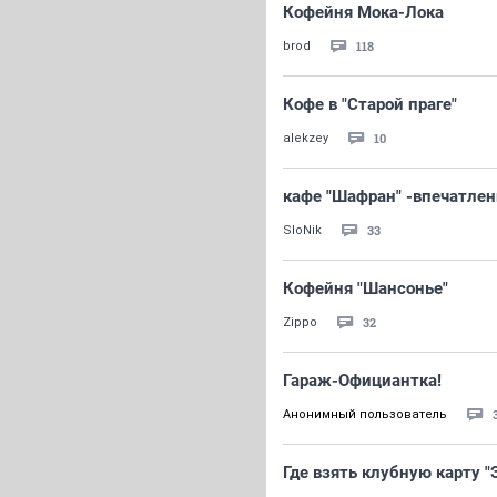
Кофейня Мока-Лока
118
brod
Кофе в "Старой праге"
10
alekzey
кафе "Шафран" -впечатлен
33
SloNik
Кофейня "Шансонье"
32
Zippo
Гараж-Официантка!
Анонимный пользователь
Где взять клубную карту "