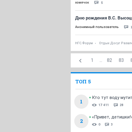
5
хомячок
Дню рождения В.С. Высоц
Анонимный пользователь
НГС.Форум
Отдых Досуг Развл
1
...
82
83
ТОП 5
Кто тут воду мути
1
17 411
28
«Привет, детишки!
2
0
3