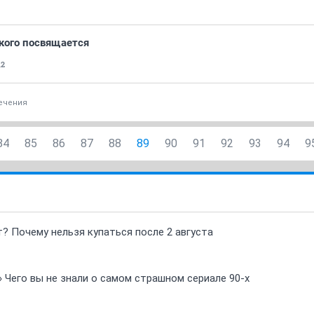
кого посвящается
12
ечения
84
85
86
87
88
89
90
91
92
93
94
9
т? Почему нельзя купаться после 2 августа
» Чего вы не знали о самом страшном сериале 90-х