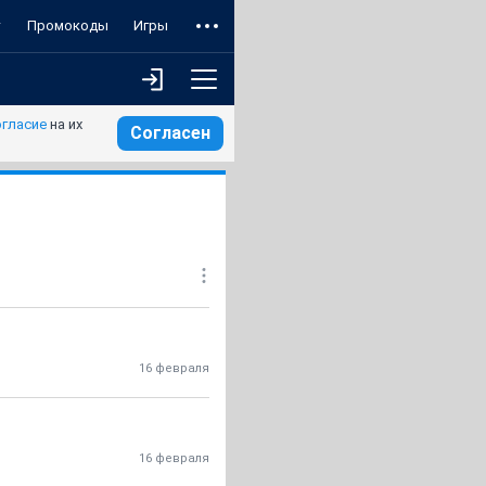
т
Промокоды
Игры
огласие
на их
Согласен
16 февраля
16 февраля