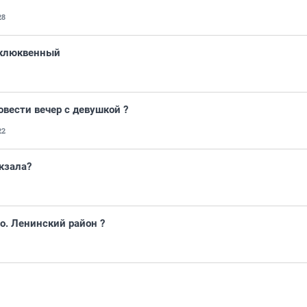
28
-клюквенный
овести вечер с девушкой ?
22
окзала?
о. Ленинский район ?