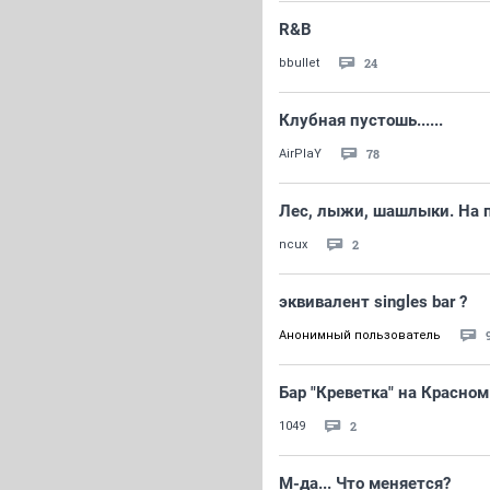
R&B
24
bbullet
Клубная пустошь......
78
AirPlaY
Лес, лыжи, шашлыки. На п
2
ncux
эквивалент singles bar ?
Анонимный пользователь
Бар "Креветка" на Красном
2
1049
М-да... Что меняется?