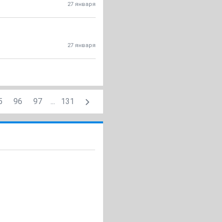
27 января
27 января
5
96
97
...
131