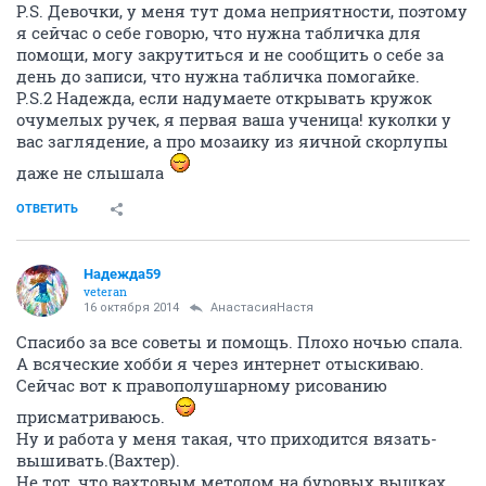
P.S. Девочки, у меня тут дома неприятности, поэтому
я сейчас о себе говорю, что нужна табличка для
помощи, могу закрутиться и не сообщить о себе за
день до записи, что нужна табличка помогайке.
P.S.2 Надежда, если надумаете открывать кружок
очумелых ручек, я первая ваша ученица! куколки у
вас заглядение, а про мозаику из яичной скорлупы
даже не слышала
ОТВЕТИТЬ
Надежда59
veteran
16 октября 2014
АнастасияНастя
Спасибо за все советы и помощь. Плохо ночью спала.
А всяческие хобби я через интернет отыскиваю.
Сейчас вот к правополушарному рисованию
присматриваюсь.
Ну и работа у меня такая, что приходится вязать-
вышивать.(Вахтер).
Не тот, что вахтовым методом на буровых вышках