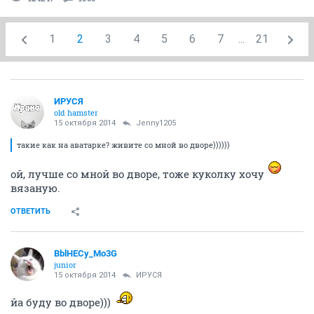
1
2
3
4
5
6
7
...
21
ИРУСЯ
old hamster
15 октября 2014
Jenny1205
такие как на аватарке? живите со мной во дворе))))))
ой, лучше со мной во дворе, тоже куколку хочу
вязаную.
ОТВЕТИТЬ
BblHECy_Mo3G
junior
15 октября 2014
ИРУСЯ
йа буду во дворе)))