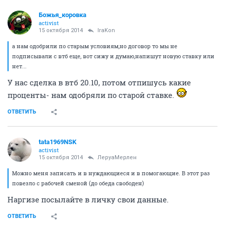
Божья_коровка
activist
15 октября 2014
IraKon
а нам одобрили по старым условиям,но договор то мы не
подписывали с втб еще, вот сижу и думаю,напишут новую ставку или
нет...
У нас сделка в втб 20.10, потом отпишусь какие
проценты- нам одобряли по старой ставке.
ОТВЕТИТЬ
tata1969NSK
activist
15 октября 2014
ЛеруаМерлен
Можно меня записать и в нуждающиеся и в помогающие. В этот раз
повезло с рабочей сменой (до обеда свободен)
Наргизе посылайте в личку свои данные.
ОТВЕТИТЬ