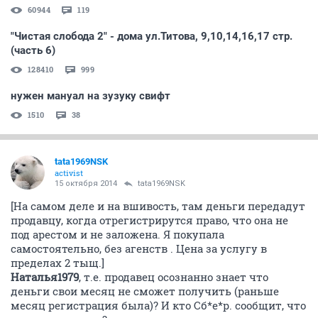
60944
119
"Чистая слобода 2" - дома ул.Титова, 9,10,14,16,17 стр.
(часть 6)
128410
999
нужен мануал на зузуку свифт
1510
38
tata1969NSK
activist
15 октября 2014
tata1969NSK
[На самом деле и на вшивость, там деньги передадут
продавцу, когда отрегистрирутся право, что она не
под арестом и не заложена. Я покупала
самостоятельно, без агенств . Цена за услугу в
пределах 2 тыщ.]
Наталья1979
, т.е. продавец осознанно знает что
деньги свои месяц не сможет получить (раньше
месяц регистрация была)? И кто Сб*е*р. сообщит, что