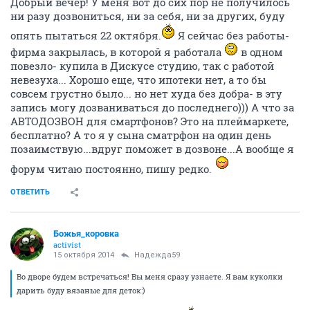
Добрый вечер! У меня вот до сих пор не получилось
ни разу дозвониться, ни за себя, ни за других, буду
опять пытаться 22 октября.
Я сейчас без работы-
фирма закрылась, в которой я работала
в одном
повезло- купила в Дискусе студию, так с работой
невезуха... Хорошо еще, что ипотеки нет, а то бы
совсем грустно было... но нет худа без добра- в эту
запись могу дозваниваться до последнего))) А что за
АВТОДОЗВОН для смартфонов? Это на плеймаркете,
бесплатно? А то я у сына сматрфон на один день
позаимствую...вдруг поможет в дозвоне...А вообще я
форум читаю постоянно, пишу редко.
ОТВЕТИТЬ
Божья_коровка
activist
15 октября 2014
Надежда59
Во дворе будем встречаться! Вы меня сразу узнаете. Я вам куколки
дарить буду вязаные для деток:)