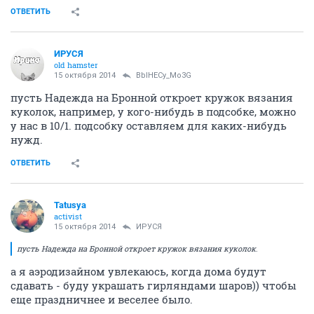
ОТВЕТИТЬ
ИРУСЯ
old hamster
15 октября 2014
BblHECy_Mo3G
пусть Надежда на Бронной откроет кружок вязания
куколок, например, у кого-нибудь в подсобке, можно
у нас в 10/1. подсобку оставляем для каких-нибудь
нужд.
ОТВЕТИТЬ
Tatusya
activist
15 октября 2014
ИРУСЯ
пусть Надежда на Бронной откроет кружок вязания куколок
.
а я аэродизайном увлекаюсь, когда дома будут
сдавать - буду украшать гирляндами шаров)) чтобы
еще праздничнее и веселее было.