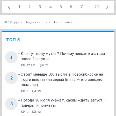
1
2
3
4
5
6
7
...
21
НГС.Форум
Недвижимость
Новостройки
ТОП 5
Кто тут воду мутит? Почему нельзя купаться
1
после 2 августа
17 411
28
Стоит меньше 500 тысяч: в Новосибирске на
2
торги выставили серый Infiniti — его заложил
владелец
0
13
Погода 30 июля укажет, каким ждать август —
3
поверья и приметы
0
13