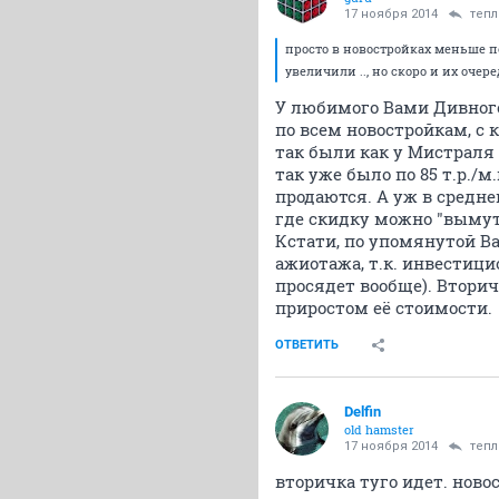
17 ноября 2014
теп
просто в новостройках меньше пок
увеличили .., но скоро и их очере
У любимого Вами Дивного
по всем новостройкам, с 
так были как у Мистраля 
так уже было по 85 т.р./м
продаются. А уж в средне
где скидку можно "вымут
Кстати, по упомянутой Вам
ажиотажа, т.к. инвестици
просядет вообще). Вторич
приростом её стоимости.
ОТВЕТИТЬ
Delfin
old hamster
17 ноября 2014
теп
вторичка туго идет. новос