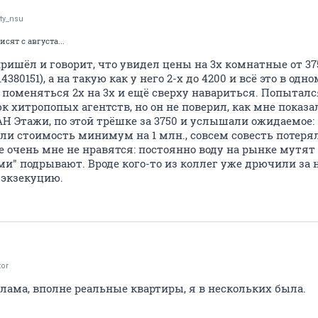
ity_nsu
исят с августа...
ришёл и говорит, что увидел цены на 3х комнатные от 37
114380151), а на такую как у него 2-х до 4200 и всё это в од
поменяться 2х на 3х и ещё сверху навариться. Попыталс
к хитропопых агентств, но он не поверил, как мне показ
Н Этажи, по этой трёшке за 3750 и услышали ожидаемое: 
или стоимость минимум на 1 млн., совсем совесть потеря
 очень мне не нравятся: постоянно воду на рынке мутят
ми" подрывают. Вроде кого-то из коллег уже дрючили за 
 экзекуцию.
tor
клама, вполне реальные квартиры, я в нескольких была.