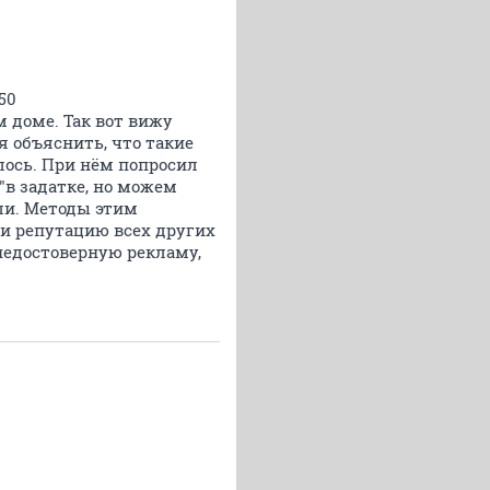
50
ном доме. Так вот вижу
я объяснить, что такие
алось. При нём попросил
"в задатке, но можем
ли. Методы этим
 и репутацию всех других
недостоверную рекламу,