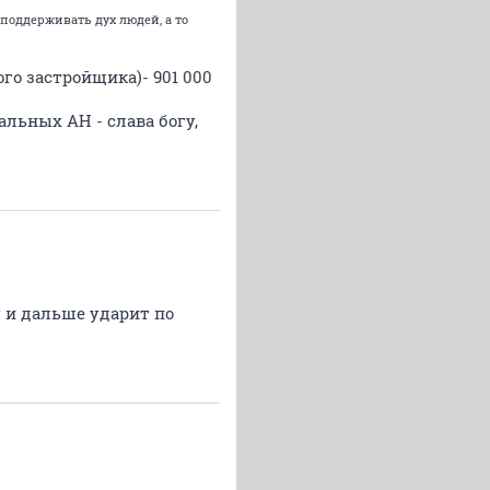
о поддерживать дух людей, а то
ого застройщика)- 901 000
альных АН - слава богу,
у и дальше ударит по