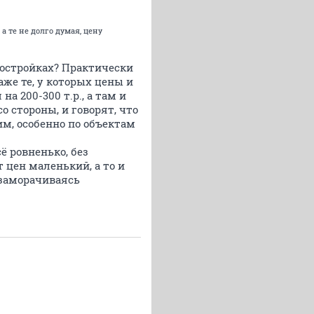
а те не долго думая, цену
востройках? Практически
же те, у которых цены и
а 200-300 т.р., а там и
о стороны, и говорят, что
им, особенно по объектам
ё ровненько, без
 цен маленький, а то и
о заморачиваясь