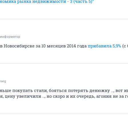
номика рынка недвижимости - 3 (часть 5)"
оинформатор
 Новосибирске за 10 месяцев 2014 года
прибавила 5,9%
(с 
irseg
ньше покупать стали, бояться потерять денюжку .., вот и
я, цену увеличили .., но скоро и их очередь, агония не за г