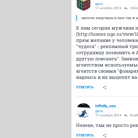
guru
17 ноября 2014
Infin
...многие квартиры в базе так и в
К нам сегодня мужчина п
(http://homes.ngs.ru/view/
прям желание у человека 
"чудеса" - рекламный трю
сотрудницу позвонить в А
другую поискать". Заниз
агентством используемые
агентств своими "фонаря
надеюсь и их выцепят на
ОТВЕТИТЬ
Infinity_nsu
guru
17 ноября 2014
Real
Ненене, там не просто ре
ОТВЕТИТЬ