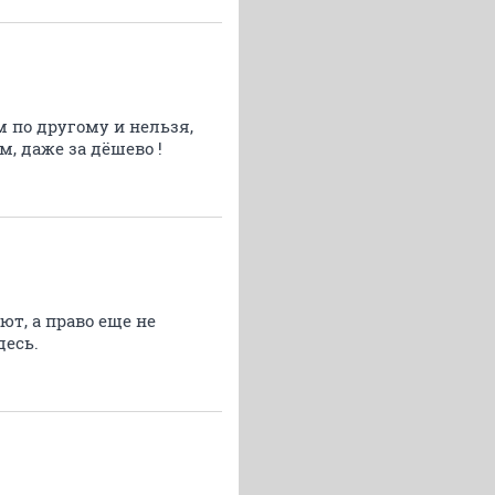
им по другому и нельзя,
м, даже за дёшево !
ют, а право еще не
десь.