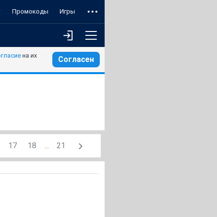
т
Промокоды
Игры
огласие
на их
Согласен
17
18
...
21