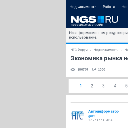
Недвижимость
Работа
Но
На информационном ресурсе при
использование.
НГС.Форум
Недвижимость
Н
Экономика рынка не
180707
1000
1
2
3
4
5
Автоинформатор
guru
17 ноября 2014