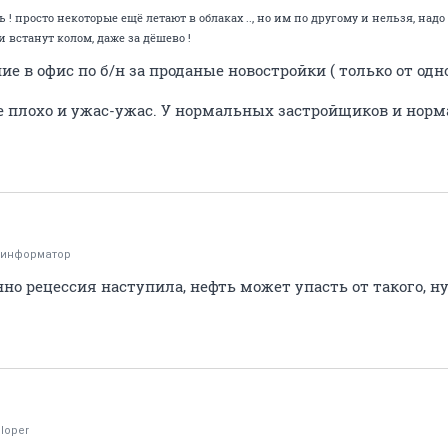
ть ! просто некоторые ещё летают в облаках .., но им по другому и нельзя, над
 встанут колом, даже за дёшево !
ние в офис по б/н за проданые новостройки ( только от одн
се плохо и ужас-ужас. У нормальных застройщиков и норм
.
оинформатор
но рецессия наступила, нефть может упасть от такого, н
loper