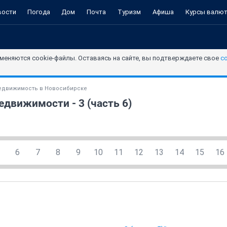
вости
Погода
Дом
Почта
Туризм
Афиша
Курсы валю
меняются cookie-файлы. Оставаясь на сайте, вы подтверждаете свое
с
едвижимость в Новосибирске
движимости - 3 (часть 6)
6
7
8
9
10
11
12
13
14
15
16