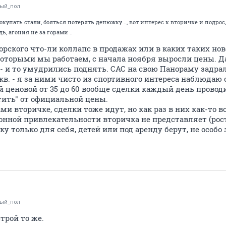
лый_пол
упать стали, бояться потерять денюжку .., вот интерес к вторичке и подрос, 
дь, агония не за горами ..
рского что-ли коллапс в продажах или в каких таких но
которыми мы работаем, с начала ноября выросли цены. Да
- и то умудрились поднять. САС на свою Панораму задрал н
.кв. - я за ними чисто из спортивного интереса наблюдаю с
й ценовой от 35 до 60 вообще сделки каждый день провод
ить" от официальной цены.
и вторичке, сделки тоже идут, но как раз в них как-то вс
онной привлекательности вторичка не представляет (рост
ку только для себя, детей или под аренду берут, не особ
лый_пол
трой то же.