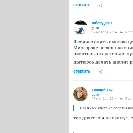
ОТВЕТИТЬ
Infinity_nsu
guru
17 ноября 2014
Real
Я сейчас опять смотрю ц
Миргороде несколько сниз
риэлторы старательно пуг
пытаюсь делать анализ р
ОТВЕТИТЬ
теплый_пол
guru
17 ноября 2014
Real
... я за ними чисто из спортивно
так другого и не скажут,
..