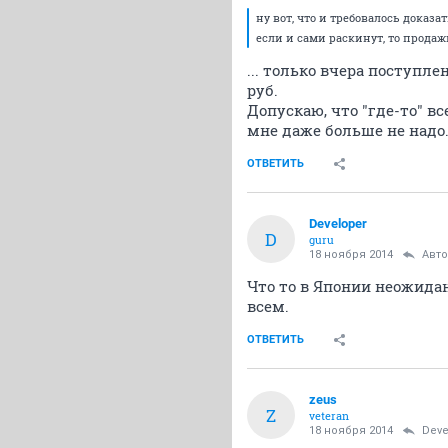
ну вот, что и требовалось доказа
если и сами раскинут, то продажи
... только вчера поступле
руб.
Допускаю, что "где-то" в
мне даже больше не надо
ОТВЕТИТЬ
Developer
D
guru
18 ноября 2014
Авт
Что то в Японии неожидан
всем.
ОТВЕТИТЬ
zeus
Z
veteran
18 ноября 2014
Deve