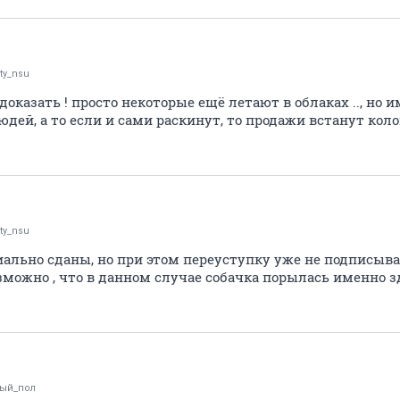
ity_nsu
 доказать ! просто некоторые ещё летают в облаках .., но 
дей, а то если и сами раскинут, то продажи встанут коло
ity_nsu
иально сданы, но при этом переуступку уже не подписыва
можно , что в данном случае собачка порылась именно з
лый_пол