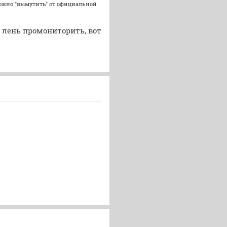
можно "вымутить" от официальной
м лень промониторить, вот