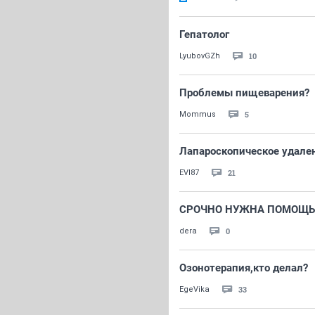
Гепатолог
10
LyubovGZh
Проблемы пищеварения?
5
Mommus
Лапароскопическое удале
21
EVI87
СРОЧНО НУЖНА ПОМОЩЬ
0
dera
Озонотерапия,кто делал?
33
EgeVika