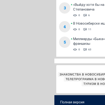
«Выйду хотя бы на
3
Степановича
0
6
В Новосибирске ищ
4
0
11
Миллиарды «Быка»:
5
франшизы
0
63
ЗНАКОМСТВА В НОВОСИБИ
ТЕЛЕПРОГРАММА В НО
ТУРИЗМ В Н
Полная версия