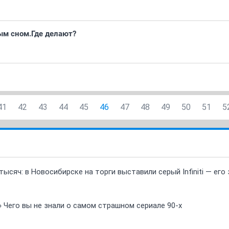
м сном.Где делают?
41
42
43
44
45
46
47
48
49
50
51
5
ысяч: в Новосибирске на торги выставили серый Infiniti — ег
» Чего вы не знали о самом страшном сериале 90-х