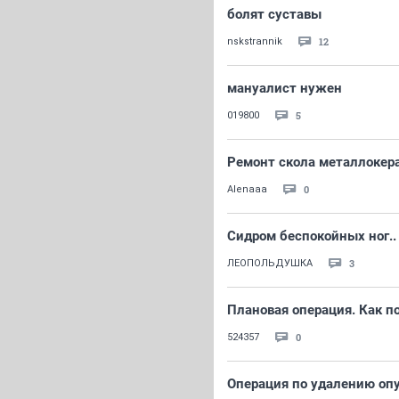
болят суставы
12
nskstrannik
мануалист нужен
5
019800
Ремонт скола металлокер
0
Alenaaa
Сидром беспокойных ног..
3
ЛЕОПОЛЬДУШКА
Плановая операция. Как п
0
524357
Операция по удалению опу