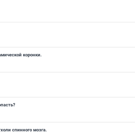
амической коронки.
опасть?
холи спинного мозга.