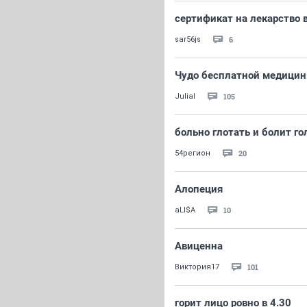
сертификат на лекарство 
6
sar56js
Чудо бесплатной медици
105
Julial
больно глотать и болит го
20
54регион
Алопеция
10
aLI$A
Авиценна
101
Виктория17
горит лицо ровно в 4.30