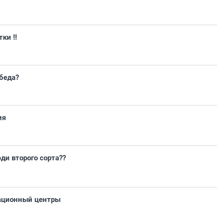
ки !!
беда?
ия
и второго сорта??
ационный центры