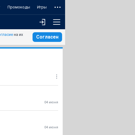
т
Промокоды
Игры
огласие
на их
Согласен
04 июня
04 июня