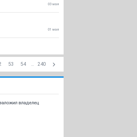
03 мая
01 мая
2
53
54
...
240
о заложил владелец