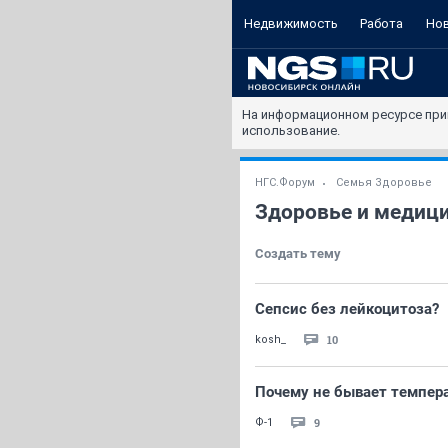
Недвижимость
Работа
Но
На информационном ресурсе при
использование.
НГС.Форум
Семья Здоровье
Здоровье и медиц
Создать тему
Сепсис без лейкоцитоза?
10
kosh_
Почему не бывает темпер
9
Ф-1