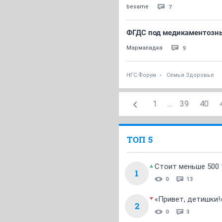
7
besame
ФГДС под медикаментозны
9
Мармаладка
НГС.Форум
Семья Здоровье
1
...
39
40
ТОП 5
Стоит меньше 500 т
1
0
13
«Привет, детишки!
2
0
3