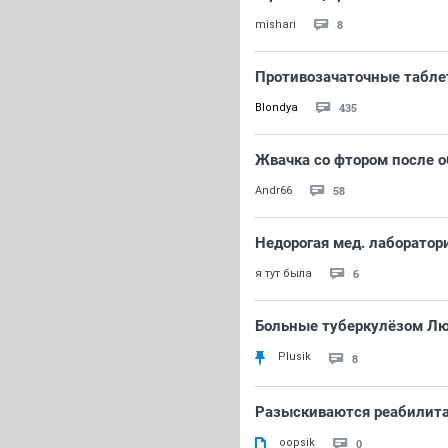
8
mishari
Противозачаточные таблет
435
Blondya
Жвачка со фтором после о
58
Andr66
Недорогая мед. лаборатор
6
я тут была
Больные туберкулёзом Люд
Plusik
8
Разыскиваются реабилит
oopsik
0