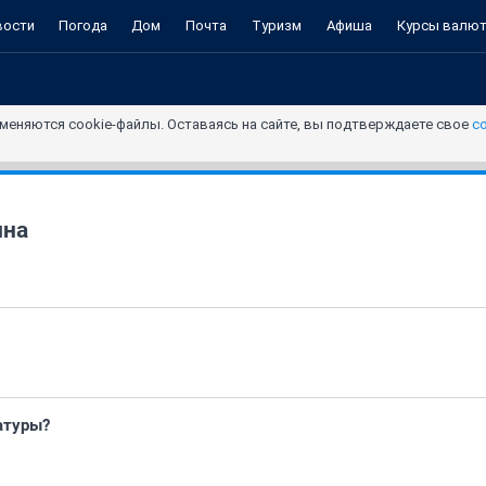
вости
Погода
Дом
Почта
Туризм
Афиша
Курсы валю
меняются cookie-файлы. Оставаясь на сайте, вы подтверждаете свое
с
ина
атуры?