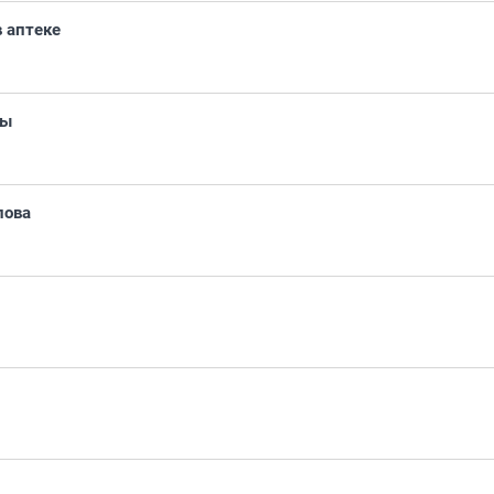
в аптеке
ны
лова