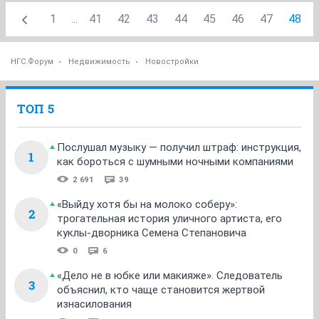
1
...
41
42
43
44
45
46
47
48
НГС.Форум
Недвижимость
Новостройки
ТОП 5
Послушал музыку — получил штраф: инструкция,
1
как бороться с шумными ночными компаниями
2 691
39
«Выйду хотя бы на молоко соберу»:
2
трогательная история уличного артиста, его
куклы-дворника Семена Степановича
0
6
«Дело не в юбке или макияже». Следователь
3
объяснил, кто чаще становится жертвой
изнасилования