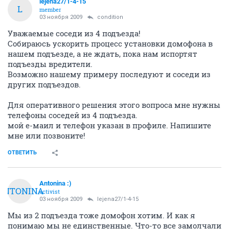
lejena27/1-4-15
L
member
03 ноября 2009
condition
Уважаемые соседи из 4 подъезда!
Собираюсь ускорить процесс установки домофона в
нашем подъезде, а не ждать, пока нам испортят
подъезды вредители.
Возможно нашему примеру последуют и соседи из
других подъездов.
Для оперативного решения этого вопроса мне нужны
телефоны соседей из 4 подъезда.
мой е-маил и телефон указан в профиле. Напишите
мне или позвоните!
ОТВЕТИТЬ
Antonina :)
ANTONINA
activist
03 ноября 2009
lejena27/1-4-15
Мы из 2 подъезда тоже домофон хотим. И как я
понимаю мы не единственные. Что-то все замолчали