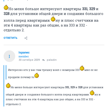
Но меня больше интересуют квартиры
331
,
329
и
328
для установки общей двери и создания большого
холла перед квартирами.
ну и плюс счетчики на
эти 4 квартиры как раз общие, а на 333 и 332 -
отдельно 2.
ОТВЕТИТЬ
Ispanec
I
member
30 октября 2009
paladin
Интересно кто у вас там трешку взял с номером 333
мне ее не
продали почему то
Но меня больше интересуют квартиры
331
,
329
и
328
для установки
общей двери и создания большого холла перед квартирами.
ну и
плюс счетчики на эти 4 квартиры как раз общие, а на 333 и 332 -
отдельно 2.