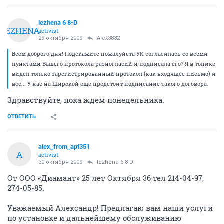
lezhena 6 8-D
LEZHENA
activist
29 октября 2009
Alex3832
Всем доброго дня! Подскажите пожалуйста УК согласилась со всеми
пунктами Вашего протокола разногласий и подписала его? Я в топике
видел только зарегистрированный протокол (как входящее письмо) и
все... У нас на Широкой еще предстоит подписание такого договора.
Здравствуйте, пока ждем понедельника.
ОТВЕТИТЬ
alex_from_apt351
A
activist
30 октября 2009
lezhena 6 8-D
От ООО «Диамант» 25 лет Октября 36 тел 214-04-97,
274-05-85.
Уважаемый Александр! Предлагаю вам наши услуги
по установке и дальнейшему обслуживанию