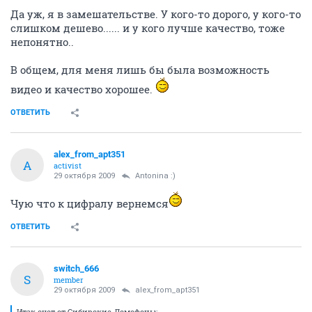
Да уж, я в замешательстве. У кого-то дорого, у кого-то
слишком дешево...... и у кого лучше качество, тоже
непонятно..
В общем, для меня лишь бы была возможность
видео и качество хорошее.
ОТВЕТИТЬ
alex_from_apt351
A
activist
29 октября 2009
Antonina :)
Чую что к цифралу вернемся
ОТВЕТИТЬ
switch_666
S
member
29 октября 2009
alex_from_apt351
Итак счет от Сибирские-Домофоны: