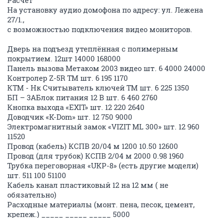
Расчёт
На установку аудио домофона по адресу: ул. Лежена
27/1.,
с возможностью подключения видео мониторов.
Дверь на подъезд утеплённая с полимерным
покрытием. 12шт 14000 168000
Панель вызова Метаком 2003 видео шт. 6 4000 24000
Контролер Z-5R ТМ шт. 6 195 1170
КТМ - Нк Считыватель ключей ТМ шт. 6 225 1350
БП – 3АБлок питания 12 В шт. 6 460 2760
Кнопка выхода «EXIT» шт. 12 220 2640
Доводчик «K-Dom» шт. 12 750 9000
Электромагнитный замок «VIZIT ML 300» шт. 12 960
11520
Провод (кабель) КСПВ 20/04 м 1200 10.50 12600
Провод (для трубок) КСПВ 2/04 м 2000 0.98 1960
Трубка переговорная «UKP-8» (есть другие модели)
шт. 511 100 51100
Кабель канал пластиковый 12 на 12 мм ( не
обязательно)
Расходные материалы (монт. пена, песок, цемент,
крепеж.) _____ _____ _____ 5000