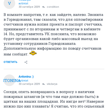
V
activist
30 октября 2009
condition
В комнате напротив, т.е. как зайдете, налево. Звонила
в Горводоканал, там сказали, что для опломбироваки
счетчиков нужна копия проекта и паспорт счетчика,
принимают с по вторникам и четвергам в кабинете
14. Но, представитель УК пояснила, что возможно
будет организован какой-либо массовый выезд на
установку сотрудников Горводоканала.
Дополнительную информацию по поводу счетчиков
нам сообщат.
ОТВЕТИТЬ
Antonina :)
ANTONINA
activist
30 октября 2009
vikdarya
Соседи, опять возвращаюсь к вопросу о наличии
пожарных шлангов (и что там еще должно быть) в
щитках на наших площадках. Их нигде нет! Наверное
нужно про них узнавать! Я считаю, что это серьезный