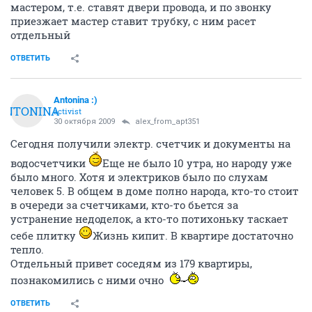
мастером, т.е. ставят двери провода, и по звонку
приезжает мастер ставит трубку, с ним расет
отдельный
ОТВЕТИТЬ
Antonina :)
ANTONINA
activist
30 октября 2009
alex_from_apt351
Сегодня получили электр. счетчик и документы на
водосчетчики
Еще не было 10 утра, но народу уже
было много. Хотя и электриков было по слухам
человек 5. В общем в доме полно народа, кто-то стоит
в очереди за счетчиками, кто-то бьется за
устранение недоделок, а кто-то потихоньку таскает
себе плитку
Жизнь кипит. В квартире достаточно
тепло.
Отдельный привет соседям из 179 квартиры,
познакомились с ними очно
ОТВЕТИТЬ