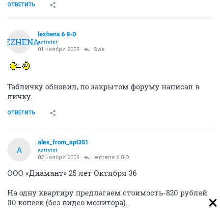
ОТВЕТИТЬ
lezhena 6 8-D
LEZHENA
activist
01 ноября 2009
Swe
Табличку обновил, по закрытом форуму написал в
личку.
ОТВЕТИТЬ
alex_from_apt351
A
activist
02 ноября 2009
lezhena 6 8-D
ООО «Диамант» 25 лет Октября 36
На одну квартиру предлагаем стоимость-820 рублей
00 копеек (без видео монитора).