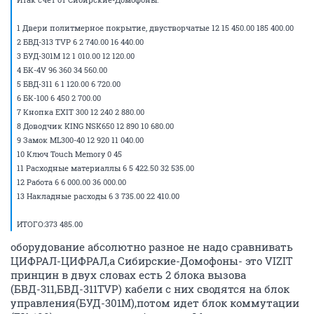
1 Двери политмерное покрытие, двустворчатые 12 15 450.00 185 400.00
2 БВД-313 TVP 6 2 740.00 16 440.00
3 БУД-301М 12 1 010.00 12 120.00
4 БК-4V 96 360 34 560.00
5 БВД-311 6 1 120.00 6 720.00
6 БК-100 6 450 2 700.00
7 Кнопка EXIT 300 12 240 2 880.00
8 Доводчик KING NSK650 12 890 10 680.00
9 Замок ML300-40 12 920 11 040.00
10 Ключ Touch Memory 0 45
11 Расходные материаллы 6 5 422.50 32 535.00
12 Работа 6 6 000.00 36 000.00
13 Накладные расходы 6 3 735.00 22 410.00
ИТОГО:373 485.00
оборудование абсолютно разное не надо сравнивать
ЦИФРАЛ-ЦИФРАЛ,а Сибирские-Домофоны- это VIZIT
принцин в двух словах есть 2 блока вызова
(БВД-311,БВД-311TVP) кабели с них сводятся на блок
управления(БУД-301M),потом идет блок коммутации