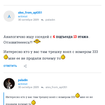
alex_from_apt351
A
activist
30 октября 2009
paladin
Аналогично ищу соседей c
4
подъезда
13
этажа
.
Отзовитеееесь!!!
Интересно кто у вас там трешку взял с номером 333
мне ее не продали почему то
ОТВЕТИТЬ
paladin
activist
30 октября 2009
alex_from_apt351
Интересно кто у вас там трешку взял с номером 333
мне ее не
продали почему то