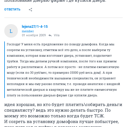
пользование дверью фирме где купили дверь.
ОТВЕТИТЬ
lejena27/1-4-15
L
member
01 ноября 2009
Vila
Господа! У меня есть предложение по поводу домофона. Когда мы
созреем на установку, отметим всё это дело, а после выберем ту
компанию, которая нам изготовит дверь, установит, подключит
трубки. Тогда мы делаем ручкой компании, после того как примем
работу и расплатимся. А потом все просто - не платим ежемесячную
мзду (если по 30 руб/мес, то примерно 15000 руб весь дом). А при
технической необходимости вызываем специалиста, он устраняет
неполадки и мы ему разово платим, т.е. проводя аналогию с входной
металлической дверью в квартиру вы же не платите ежемесячную
плату за пользование дверью фирме где купили дверь.
идея хорошая, но кто будет платить\собирать деньги
специалисту? ведь это нужно делать быстро. По
моему это возможно только когда будет ТСЖ.
И созреть на установку домофона лучше побыстрее,