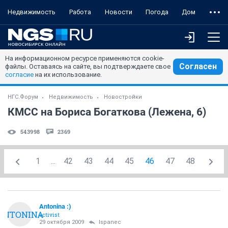
Недвижимость
Работа
Новости
Погода
Дом
На информационном ресурсе применяются cookie-
Согласен
файлы. Оставаясь на сайте, вы подтверждаете свое
согласие
на их использование.
НГС.Форум
Недвижимость
Новостройки
КМСС на Бориса Богаткова (Лежена, 6)
543998
2369
1
...
42
43
44
45
46
47
48
Antonina :)
ANTONINA
activist
29 октября 2009
Ispanec