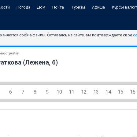
вости
Погода
Дом
Почта
Туризм
Афиша
Курсы валю
меняются cookie-файлы. Оставаясь на сайте, вы подтверждаете свое
с
овостройки
аткова (Лежена, 6)
6
7
8
9
10
11
12
13
14
15
16