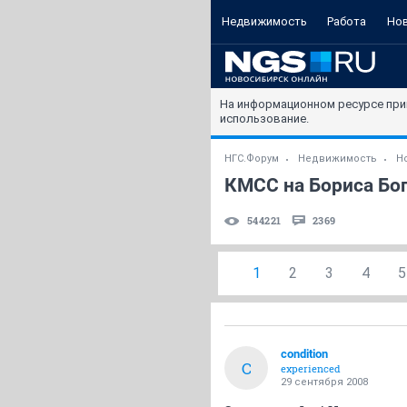
Недвижимость
Работа
Но
На информационном ресурсе при
использование.
НГС.Форум
Недвижимость
Н
КМСС на Бориса Бог
544221
2369
1
2
3
4
5
condition
C
experienced
29 сентября 2008