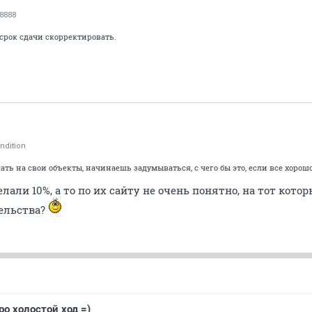
8888
срок сдачи скорректировать.
ndition
ать на свои объекты, начинаешь задумываться, с чего бы это, если все хорошо
лали 10%, а то по их сайту не очень понятно, на тот кото
ельства?
о холостой ход =)