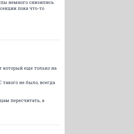
емпы немного снизились.
 секции пока что-то
от который еще только на
 такого не было, всегда
цам пересчитать, а