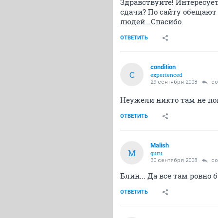
Здравствуйте! Интересует
сдачи? По сайту обещают 
людей...Спасибо.
ОТВЕТИТЬ
condition
C
experienced
29 сентября 2008
co
Неужели никто там не пок
ОТВЕТИТЬ
Malish
M
guru
30 сентября 2008
co
Блин... Да все там ровно б
ОТВЕТИТЬ