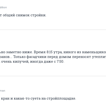
dition
от общий снимок стройки.
о заметно ниже. Время 8:15 утра, никого из каменьщико
ранов... Только фасадчики перед домом переносят утеплит
очень кипучей, иногда даже с 7:50.
oman
т кран и какая-то суета на стройплощадке.