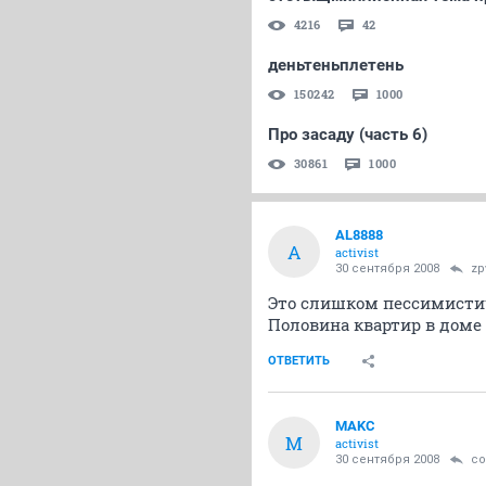
4216
42
деньтеньплетень
150242
1000
Про засаду (часть 6)
30861
1000
AL8888
A
activist
30 сентября 2008
zp
Это слишком пессимисти
Половина квартир в доме 
ОТВЕТИТЬ
MАKС
M
activist
30 сентября 2008
co