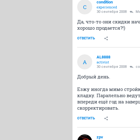
condition
C
experienced
30 сентября 2008
Ma
Да, что-то они скидки на
хорошо продается?!)
ОТВЕТИТЬ
AL8888
A
activist
30 сентября 2008
co
Добрый день.
Езжу иногда мимо стройк
кладку. Паралельно ведут
впереди ещё год на завер
скорректировать.
ОТВЕТИТЬ
zpv