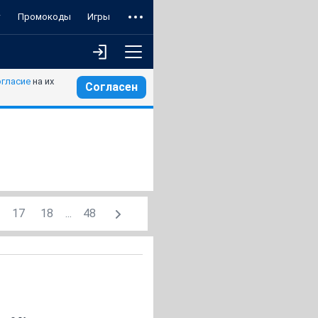
т
Промокоды
Игры
огласие
на их
Согласен
17
18
...
48