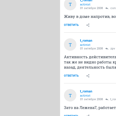
t_roman
T
activist
01 октября 2008
con
Живу в доме напротив, в
ОТВЕТИТЬ
t_roman
T
activist
01 октября 2008
zpv
Активность дейстивительн
так же не видно работы к
назад, деятельность была 
ОТВЕТИТЬ
t_roman
T
activist
01 октября 2008
t_r
Зато на Лежена7, работае