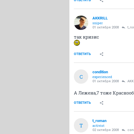
ОТВЕТИТЬ
AKKRILL
sniper
01 октября 2008
t_r
так кризис
ОТВЕТИТЬ
condition
C
experienced
01 октября 2008
AKK
А Лежена,7 тоже Красноо
ОТВЕТИТЬ
t_roman
T
activist
02 октября 2008
con