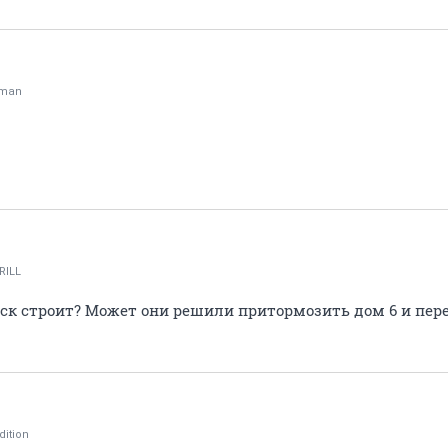
oman
RILL
бск строит? Может они решили притормозить дом 6 и пере
dition