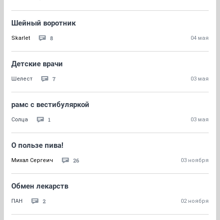
Шейный воротник
8
Skarlet
04 мая
Детские врачи
7
Шелест
03 мая
рамс с вестибуляркой
1
Солца
03 мая
О пользе пива!
26
Михал Сергеич
03 ноября
Обмен лекарств
2
ПАН
02 ноября