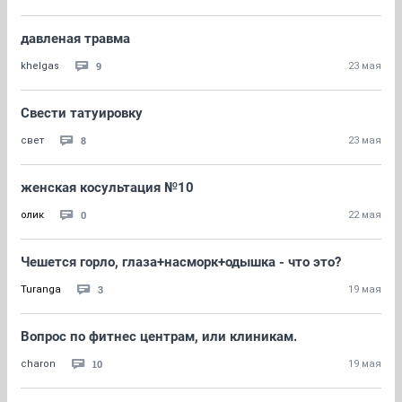
давленая травма
9
khelgas
23 мая
Свести татуировку
8
свет
23 мая
женская косультация №10
0
олик
22 мая
Чешется горло, глаза+насморк+одышка - что это?
3
Turanga
19 мая
Вопрос по фитнес центрам, или клиникам.
10
charon
19 мая