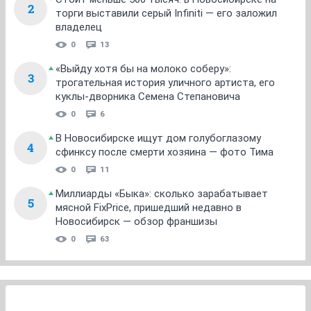
2
торги выставили серый Infiniti — его заложил
владелец
0
13
«Выйду хотя бы на молоко соберу»:
3
трогательная история уличного артиста, его
куклы-дворника Семена Степановича
0
6
В Новосибирске ищут дом голубоглазому
4
сфинксу после смерти хозяина — фото Тима
0
11
Миллиарды «Быка»: сколько зарабатывает
5
мясной FixPrice, пришедший недавно в
Новосибирск — обзор франшизы
0
63