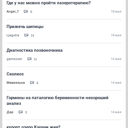
Где у нас можно пройти лазеротерапию?
0
Angel_7
18 мая
Прижечь шипицы
13
Ljaguha
18 мая
Диагностика позвоночника
11
gameover
15 мая
Сколиоз
6
Мамзелька
14 мая
Гормоны на паталогию беременности-нехороший
анализ
3
Дар
14 мая
курорт озеро Карачи жив?