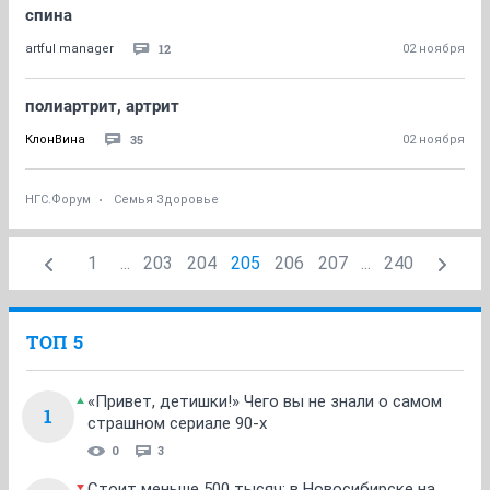
спина
12
artful manager
02 ноября
полиартрит, артрит
35
КлонВина
02 ноября
НГС.Форум
Семья Здоровье
1
...
203
204
205
206
207
...
240
ТОП 5
«Привет, детишки!» Чего вы не знали о самом
1
страшном сериале 90-х
0
3
Стоит меньше 500 тысяч: в Новосибирске на