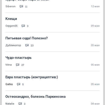
11
Siberon
12 мая
Клещи
3
Oxygen05
09 мая
Питьевая сода! Полезно?
23
Дубликатор
05 мая
Чудо-пластырь
27
Vilna
05 мая
Евра пластырь (контрацептив:)
5
Galka
05 мая
Остеохандроз, болезнь Паркинсона
3
Natalie
04 мая