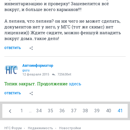
инвентаризацию и проверку! Зашевелится всё
вокруг, и больше всего карманов!!!
А леляев, что леляев? он ни чего не может сделать,
документов нет у него, у МГС (тот же скимс) нет
лицензии)) Ждите сидите, можно феншуй наладить
вокруг дома..такое дело!
ОТВЕТИТЬ
Автоинформатор
guru
12 февраля 2015
725630vit
Топик закрыт. Продолжение
здесь
ОТВЕТИТЬ
1
...
34
35
36
37
38
39
40
41
НГС.Форум
Недвижимость
Новостройки