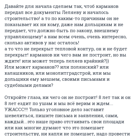
Давайте для начала сделаем так, чтоб карманов
передал все документы Леляеву и началось
строительство! а то по каким-то причинам он не
показывает их ни кому, даже нам дольщикам и не
передает, что должно быть по закону, внешнему
управляющему! а нам всем очень, очень интересно,
сколько активов у нас осталось!
а то что не перекрыт тепловой контур, он и не будет
перекрыт! карманов ни чего вам не построит, но вы
ждите! или может теперь леляев крайний?))
Или может карманов?? или полянский? или
калашников, или монолитградстрой, или мы
дольщики ему мешаем, своими письмами и
судебными делами?
Откройте глаза, ни чего он не построит! 8 лет так и он
8 лет ездит по ушам и мы всё верим и ждем...
УЖАССС!!! Только уголовное дело заставит
шевелиться, пишите письма и заявления, сами,
каждый...это наше право отстаивать свои площади
или как многие думают что это помешает
строительству, ни капли не помешает, надо провести