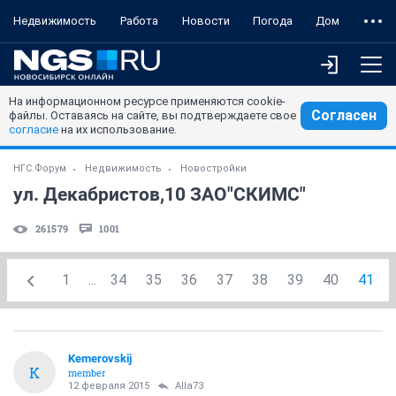
Недвижимость
Работа
Новости
Погода
Дом
На информационном ресурсе применяются cookie-
Согласен
файлы. Оставаясь на сайте, вы подтверждаете свое
согласие
на их использование.
НГС.Форум
Недвижимость
Новостройки
ул. Декабристов,10 ЗАО"СКИМС"
261579
1001
1
...
34
35
36
37
38
39
40
41
Kemerovskij
K
member
12 февраля 2015
Alla73